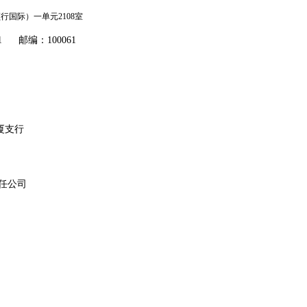
国际）一单元2108室
911 邮编：100061
厦支行
任公司