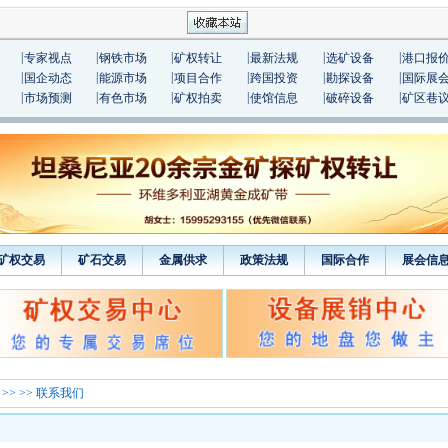
|
|
|
|
|
|
专家视点
钢铁市场
矿权转让
最新法规
选矿设备
港口报
|
|
|
|
|
|
国企动态
能源市场
项目合作
跨国投资
勘探设备
国际展
|
|
|
|
|
|
市场预测
有色市场
矿权拍卖
使馆信息
破碎设备
矿区巷
矿权交易
矿石交易
金属供求
政策法规
国际合作
展会信
>>
>> 联系我们