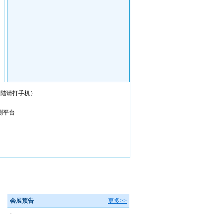
会员登陆请打手机）
测平台
会展预告
更多>>
·