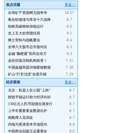
焦点话题
更多>>
·
全球矿产资源网为国争夺
10.27
·
氧化铝领涨与库存十六连降
8.7
·
钼铁高碳铬铁持稳运行
8.6
·
史上五大炒房团结局
8.5
·
稀土管制与战略重估
8.4
·
全球六大股市总市值对比
8.3
·
金融“脑梗通”良药在何方
8.3
·
金价回落压制机构投资！
7.31
·
中国超越美国38项硬核数据
7.30
·
矿山“打非治违”全面升级
7.29
经济要闻
更多>>
·
北京：机器人在公园“上岗”
8.7
·
财政平稳运行助力经济向好
8.7
·
150亿元人民币国债在港发行
8.7
·
上半年重要黄金数据出炉
8.7
·
画船撑入花深处
8.7
·
内地与香港资本市场双向
8.6
·
中国商业创新正在重塑全
8.6