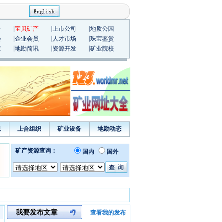
|
|
|
价
宝贝矿产
上市公司
地质公园
|
|
|
会
企业会员
人才市场
珠宝鉴赏
|
|
|
议
地勘简讯
资源开发
矿业院校
息
上合组织
矿业设备
地勘动态
我要发布文章
查看我的发布