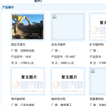
配件】
产品展示
固定式液压
反击式破碎
矿石破碎机
厂 商：沈阳恒信机
厂 商：
厂 商：
产品型号：SKB
产品型号：PF-0807
产品型号：
关 注：11960人/次
关 注：36881人/次
关 注：5749
颚式破碎机
破碎筛分联
雷蒙磨粉机
厂 商：江苏佰盛机
厂 商：黎明重工
厂 商：河南