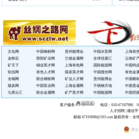
文化网
中国钢材网
贵州能博会
中国水泵网
上海有
金刚石
西部矿业网
兰德金属网
全球优展汇
云南矿
矿天下
铜业英才网
上海有色网
国际能源网
中国钨
铝信网
有色人才网
煤炭英才网
中国搜丝网
有色金
全铜网
联合钢铁网
矿业人才网
贵州能博会
中国耐
煤炭网
中国泵业网
上海金属网
不锈钢天地
中国贵
九商云汇
联合金属网
矿产英才网
中国能源网
中国挖
客户服务:
电话：010-67187986 
人才招聘
|
微信平
邮箱 67193698@163.com
版权所有：全
京公网