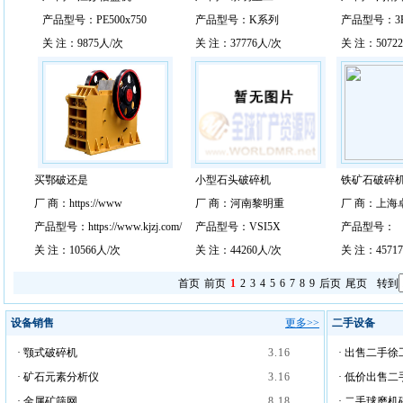
产品型号：PE500x750
产品型号：K系列
产品型号：3R
关 注：9875人/次
关 注：37776人/次
关 注：5072
买鄂破还是
小型石头破碎机
铁矿石破碎
厂 商：https://www
厂 商：河南黎明重
厂 商：上海
产品型号：https://www.kjzj.com/
产品型号：VSI5X
产品型号：
关 注：10566人/次
关 注：44260人/次
关 注：4571
首页
前页
1
2
3
4
5
6
7
8
9
后页
尾页
转到
设备销售
更多>>
二手设备
·
颚式破碎机
3.16
·
出售二手徐工
·
矿石元素分析仪
3.16
·
低价出售二手
·
金属矿筛网
8.18
·
二手球磨机