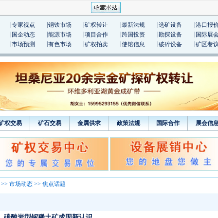
|
|
|
|
|
|
专家视点
钢铁市场
矿权转让
最新法规
选矿设备
港口报
|
|
|
|
|
|
国企动态
能源市场
项目合作
跨国投资
勘探设备
国际展
|
|
|
|
|
|
市场预测
有色市场
矿权拍卖
使馆信息
破碎设备
矿区巷
矿权交易
矿石交易
金属供求
政策法规
国际合作
展会信
>>
市场动态
>> 焦点话题
碳酸岩型铌稀土矿成因新认识