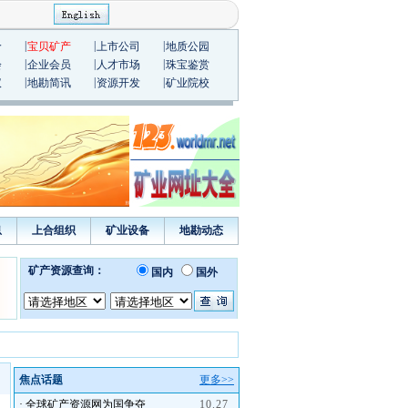
|
|
|
价
宝贝矿产
上市公司
地质公园
|
|
|
会
企业会员
人才市场
珠宝鉴赏
|
|
|
议
地勘简讯
资源开发
矿业院校
息
上合组织
矿业设备
地勘动态
焦点话题
更多>>
·
全球矿产资源网为国争夺
10.27