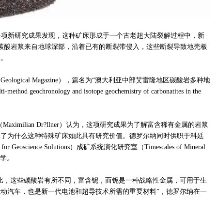
ty）领导的一项新研究成果发现，这种矿床形成于一个古老超大陆裂解过程中，新
碳酸岩浆来自地球深部，沿着已有的断裂带侵入，这些断裂导致地壳板
体。
logical Magazine），篇名为“澳大利亚中部艾雷隆地区碳酸岩多种地
chronology and isotope geochemistry of carbonatites in the
ximilian Dr?llner）认为，这项研究成果为了解富含稀有金属的岩浆
释了为什么这种特殊矿床如此具有研究价值。德罗尔纳同时供职于科廷
or Geoscience Solutions）成矿系统演化研究室（Timescales of Mineral
大学。
比，这些碳酸岩有所不同，富含铌，而铌是一种战略性金属，可用于生
动汽车，也是新一代电池和超导技术所需的重要材料”，德罗尔纳在一