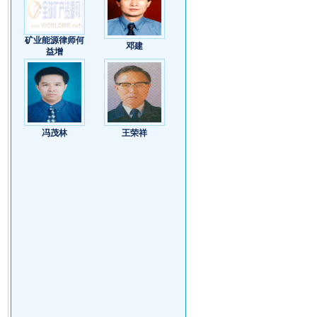
矿业能源律师何
邓建
益增
冯茂林
王荣祥