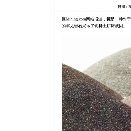
日期：20
据Mining.com网站报道，
铌
是一种对于
的罕见岩石揭示了铌
稀土
矿床成因。