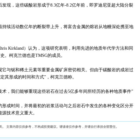
发现，这些碳酸岩形成于8.3亿年-8.2亿年前，即罗迪尼亚超大陆分裂
着持续活动数亿年的断裂带上升，将富含金属的熔岩从地幔深处携至地
is Kirkland）认为，这项研究表明，利用先进的地质年代学方法和同
史。柯克兰德也是TMSG的成员。
现它与铌和稀土元素等重要金属矿床密切相关。但由于碳酸岩的成岩过
定其形成的时间和方式”，柯克兰德称。
技术，我们能够重现这些岩石在过去5亿多年间所经历的各种地质事件”
的形成时间，并将最初的岩浆活动与之后岩石中发生的各种变化区分开
能源技术意义重大。
关。 文章内容仅供参考，不构成投资建议。请读者仅作参考，并请自行承担全部责任。