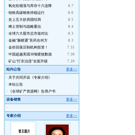
·
氧化铝领涨与库存十六连降
8.7
·
钼铁高碳铬铁持稳运行
8.6
·
史上五大炒房团结局
8.5
·
稀土管制与战略重估
8.4
·
全球六大股市总市值对比
8.3
·
金融“脑梗通”良药在何方
8.3
·
金价回落压制机构投资！
7.31
·
中国超越美国38项硬核数据
7.30
·
矿山“打非治违”全面升级
7.29
站内公告
更多>>
·
关于共同开设《专家介绍》
·
本站公告
·
《全球矿产资源网》告用户书
设备销售
更多>>
·
专家介绍
更多>>