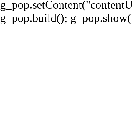
g_pop.setContent("contentUrl
g_pop.build(); g_pop.show();