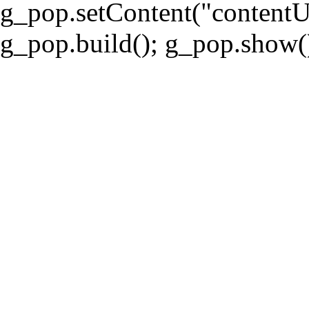
g_pop.setContent("contentUrl
g_pop.build(); g_pop.show();