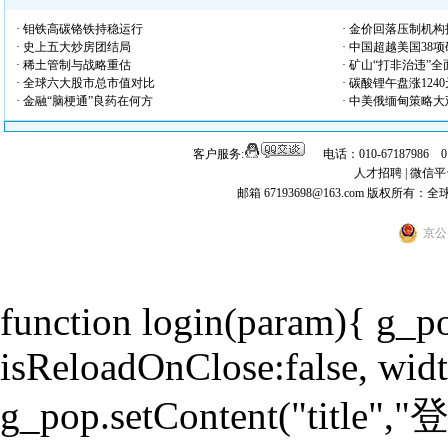
· 钼铁高碳铬铁持稳运行
· 金价回落压制机
· 史上五大炒房团结局
· 中国超越美国38
· 稀土管制与战略重估
· 矿山“打非治违”
· 全球六大股市总市值对比
· 碳酸锂午盘涨124
· 金融“脑梗通”良药在何方
· 中美俄缅甸策略大
客户服务:
电话：010-67187986 
人才招聘
|
微信平
邮箱 67193698@163.com
版权所有：全
京公网
function login(param){ g_
isReloadOnClose:false, widt
g_pop.setContent("title","