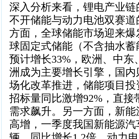
深入分析来看，锂电产业链
不开储能与动力电池双赛道
方面，全球储能市场迎来爆发
球固定式储能（不含抽水蓄
预计增长33%，欧洲、中东
洲成为主要增长引擎，国内
场化改革推进，储能项目投
招标量同比激增92%，直接
需求飙升。另一方面，新能
高增，一季度我国新能源汽车
辆，同比增长1.2倍，动力