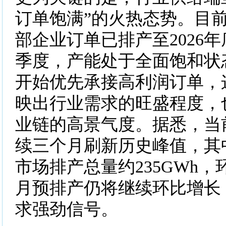
订单饱满”的火热态势。目
部企业订单已排产至2026年
季度，产能处于全面饱和状
开始优先承接高利润订单，
映出行业需求的旺盛程度，
业链的高景气度。据悉，当
续三个月刷新历史峰值，其
市场排产总量约235GWh，环
月预排产仍将继续环比增长
求强劲信号。