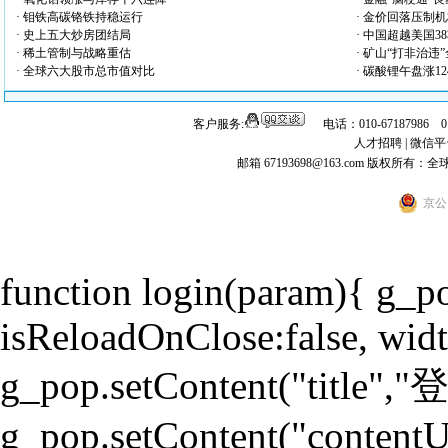
· 钼铁高碳铬铁持稳运行
· 金价回落压制
· 史上五大炒房团结局
· 中国超越美国3
· 稀土管制与战略重估
· 矿山“打非治违
· 全球六大股市总市值对比
· 碳酸锂午盘涨12
客户服务:
电话：010-67187986 
人才招聘
|
微信平
邮箱 67193698@163.com
版权所有：全
京公网
function login(param){ g_
isReloadOnClose:false, widt
g_pop.setContent("title","
g_pop.setContent("contentUrl