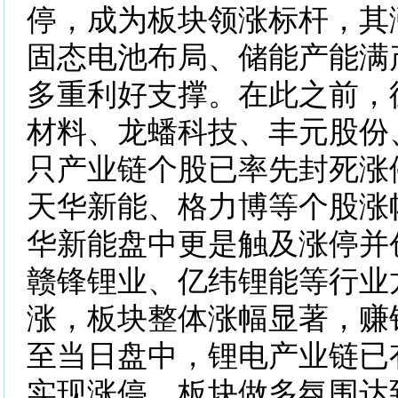
停，成为板块领涨标杆，其
固态电池布局、储能产能满
多重利好支撑。在此之前，
材料、龙蟠科技、丰元股份
只产业链个股已率先封死涨
天华新能、格力博等个股涨幅
华新能盘中更是触及涨停并
赣锋锂业、亿纬锂能等行业
涨，板块整体涨幅显著，赚
至当日盘中，锂电产业链已
实现涨停，板块做多氛围达