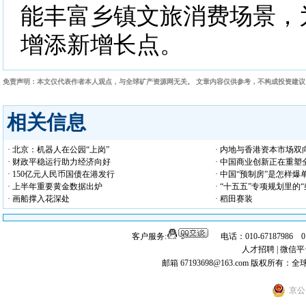
能丰富乡镇文旅消费场景，
增添新增长点。
免责声明：本文仅代表作者本人观点，与全球矿产资源网无关。 文章内容仅供参考，不构成投资建
相关信息
· 北京：机器人在公园“上岗”
· 内地与香港资本市场双
· 财政平稳运行助力经济向好
· 中国商业创新正在重塑
· 150亿元人民币国债在港发行
· 中国“预制房”是怎样爆
· 上半年重要黄金数据出炉
· “十五五”专项规划里的
· 画船撑入花深处
· 稻田赛装
客户服务:
电话：010-67187986 
人才招聘
|
微信平
邮箱 67193698@163.com
版权所有：全
京公网