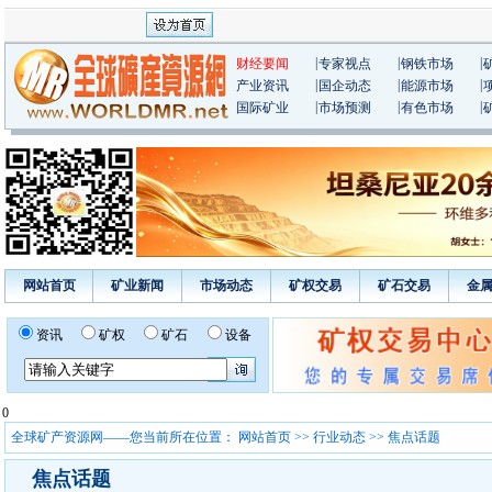
|
|
|
财经要闻
专家视点
钢铁市场
|
|
|
产业资讯
国企动态
能源市场
|
|
|
国际矿业
市场预测
有色市场
网站首页
矿业新闻
市场动态
矿权交易
矿石交易
金
资讯
矿权
矿石
设备
0
全球矿产资源网——您当前所在位置：
网站首页
>>
行业动态
>> 焦点话题
焦点话题