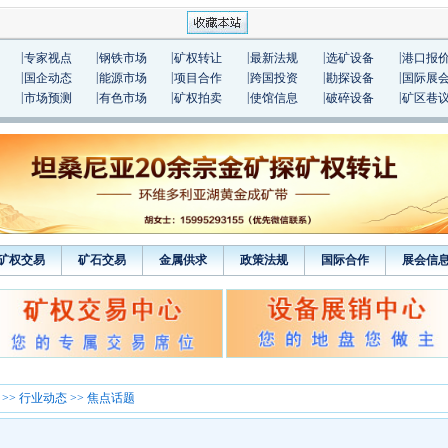
|
|
|
|
|
|
专家视点
钢铁市场
矿权转让
最新法规
选矿设备
港口报
|
|
|
|
|
|
国企动态
能源市场
项目合作
跨国投资
勘探设备
国际展
|
|
|
|
|
|
市场预测
有色市场
矿权拍卖
使馆信息
破碎设备
矿区巷
矿权交易
矿石交易
金属供求
政策法规
国际合作
展会信
>>
行业动态
>> 焦点话题