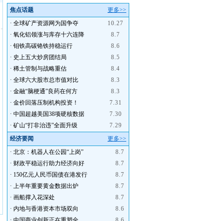
焦点话题
更多>>
·
全球矿产资源网为国争夺
10.27
·
氧化铝领涨与库存十六连降
8.7
·
钼铁高碳铬铁持稳运行
8.6
·
史上五大炒房团结局
8.5
·
稀土管制与战略重估
8.4
·
全球六大股市总市值对比
8.3
·
金融“脑梗通”良药在何方
8.3
·
金价回落压制机构投资！
7.31
·
中国超越美国38项硬核数据
7.30
·
矿山“打非治违”全面升级
7.29
经济要闻
更多>>
·
北京：机器人在公园“上岗”
8.7
·
财政平稳运行助力经济向好
8.7
·
150亿元人民币国债在港发行
8.7
·
上半年重要黄金数据出炉
8.7
·
画船撑入花深处
8.7
·
内地与香港资本市场双向
8.6
·
中国商业创新正在重塑全
8.6