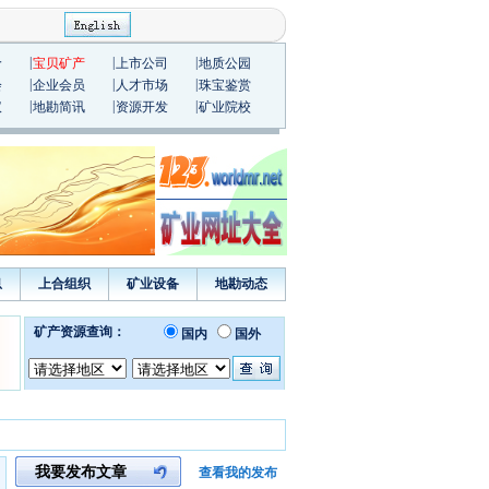
|
|
|
价
宝贝矿产
上市公司
地质公园
|
|
|
会
企业会员
人才市场
珠宝鉴赏
|
|
|
议
地勘简讯
资源开发
矿业院校
息
上合组织
矿业设备
地勘动态
我要发布文章
查看我的发布