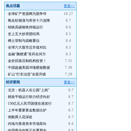
焦点话题
更多>>
·
全球矿产资源网为国争夺
10.27
·
氧化铝领涨与库存十六连降
8.7
·
钼铁高碳铬铁持稳运行
8.6
·
史上五大炒房团结局
8.5
·
稀土管制与战略重估
8.4
·
全球六大股市总市值对比
8.3
·
金融“脑梗通”良药在何方
8.3
·
金价回落压制机构投资！
7.31
·
中国超越美国38项硬核数据
7.30
·
矿山“打非治违”全面升级
7.29
经济要闻
更多>>
·
北京：机器人在公园“上岗”
8.7
·
财政平稳运行助力经济向好
8.7
·
150亿元人民币国债在港发行
8.7
·
上半年重要黄金数据出炉
8.7
·
画船撑入花深处
8.7
·
内地与香港资本市场双向
8.6
·
中国商业创新正在重塑全
8.6