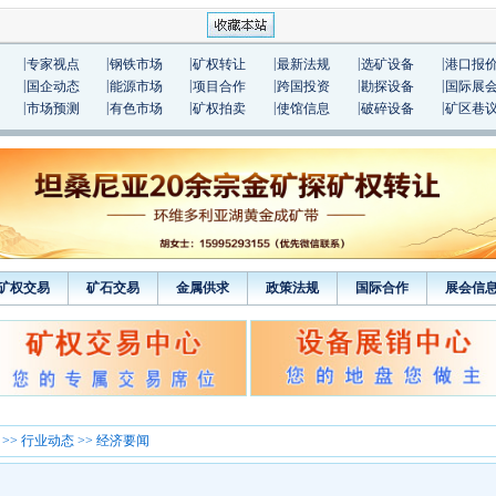
|
|
|
|
|
|
专家视点
钢铁市场
矿权转让
最新法规
选矿设备
港口报
|
|
|
|
|
|
国企动态
能源市场
项目合作
跨国投资
勘探设备
国际展
|
|
|
|
|
|
市场预测
有色市场
矿权拍卖
使馆信息
破碎设备
矿区巷
矿权交易
矿石交易
金属供求
政策法规
国际合作
展会信
>>
行业动态
>> 经济要闻