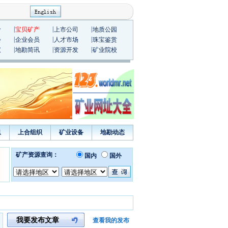
|
|
|
价
宝贝矿产
上市公司
地质公园
|
|
|
会
企业会员
人才市场
珠宝鉴赏
|
|
|
议
地勘简讯
资源开发
矿业院校
息
上合组织
矿业设备
地勘动态
我要发布文章
查看我的发布