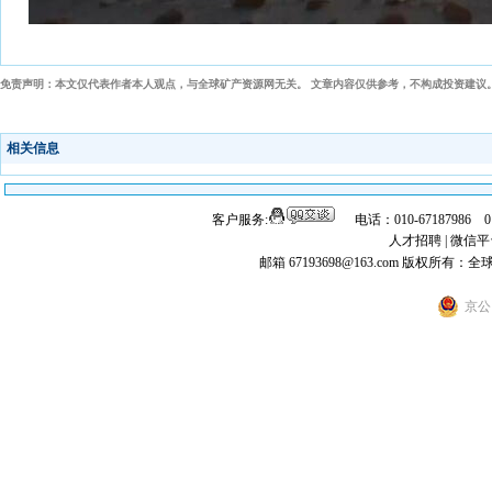
免责声明：本文仅代表作者本人观点，与全球矿产资源网无关。 文章内容仅供参考，不构成投资建议
相关信息
客户服务:
电话：010-67187986 
人才招聘
|
微信平
邮箱 67193698@163.com
版权所有：全
京公网