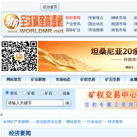
|
|
|
财经要闻
专家视点
钢铁市场
|
|
|
产业资讯
国企动态
能源市场
|
|
|
国际矿业
市场预测
有色市场
网站首页
矿业新闻
市场动态
矿权交易
矿石交易
金
资讯
矿权
矿石
设备
0
全球矿产资源网——您当前所在位置：
网站首页
>>
行业动态
>> 经济要闻
经济要闻