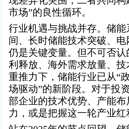
现差异化突围，二者共同构建
市场”的良性循环。
行业机遇与挑战并存。储能
间、长时储能技术突破、电
仍是关键变量。但不可否认
利释放、海外需求放量、技
重推力下，储能行业已从“政
场驱动”的新阶段。对于投
部企业的技术优势、产能布
力，或是把握这一轮产业红