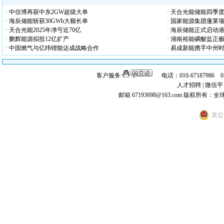
· 中信博再获中东2GW超级大单
· 天合光能储能四季
· 海辰储能斩获30GWh大额长单
· 国家能源集团蓬莱
· 天合光能2025年净亏近70亿
· 海辰储能正式启动港
· 鹏辉能源拟投12亿扩产
· 湖南裕能磷酸盐正
· 中国燃气与亿纬锂能达成战略合作
· 易成新能携手中州
客户服务:
电话：010-67187986 
人才招聘
|
微信平
邮箱 67193698@163.com
版权所有：全
京公网