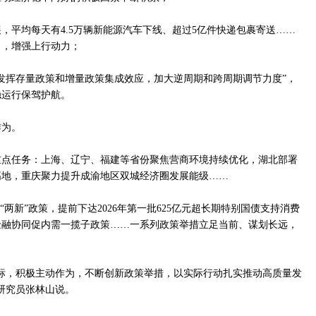
，平均每天有4.5万辆新能源汽车下线、超过5亿件快递包裹寄送……
力，增强上行动力；
发挥存量政策和增量政策集成效应，加大逆周期和跨周期调节力度”，
稳运行保驾护航。
作为。
年重点任务：上海、辽宁、福建等省份聚焦营商环境持续优化，湖北部署
高地，重庆聚力提升成渝地区双城经济圈发展能级……
“两新”政策，提前下达2026年第一批625亿元超长期特别国债支持消费
金融协同促内需一揽子政策……一系列政策举措立足当前、谋划长远，
标，积极主动作为，不断创新政策举措，以实际行动扎实推动高质量发
研究员张林山说。