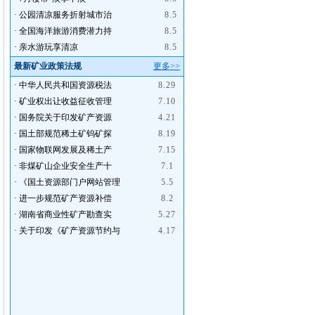
·
公园清凉服务折射城市治
8.5
·
全国海洋旅游消费潜力持
8.5
·
亲水游玩享清凉
8.5
最新矿业政策法规
更多>>
·
中华人民共和国资源税法
8.29
·
矿业权出让收益征收管理
7.10
·
国务院关于印发矿产资源
4.21
·
国土部规范稀土矿钨矿探
8.19
·
国家物联网发展及稀土产
7.15
·
非煤矿山企业安全生产十
7.1
·
《国土资源部门户网站管理
5.5
·
进一步规范矿产资源补偿
8.2
·
湖南省商业性矿产勘查实
5.27
·
关于印发《矿产资源节约与
4.17