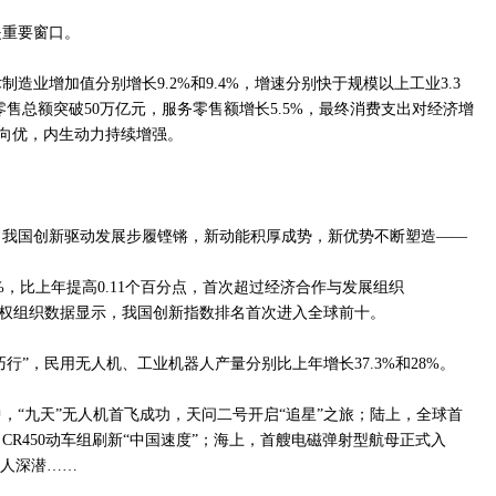
是重要窗口。
造业增加值分别增长9.2%和9.4%，增速分别快于规模以上工业3.3
零售总额突破50万亿元，服务零售额增长5.5%，最终消费支出对经济增
构向优，内生动力持续增强。
，我国创新驱动发展步履铿锵，新动能积厚成势，新优势不断塑造——
8%，比上年提高0.11个百分点，首次超过经济合作与发展组织
产权组织数据显示，我国创新指数排名首次进入全球前十。
巧行”，民用无人机、工业机器人产量分别比上年增长37.3%和28%。
，“九天”无人机首飞成功，天问二号开启“追星”之旅；陆上，全球首
R450动车组刷新“中国速度”；海上，首艘电磁弹射型航母正式入
载人深潜……