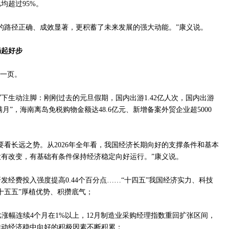
均超过95%。
的路径正确、成效显著，更积蓄了未来发展的强大动能。”康义说。
起好步
新一页。
下生动注脚：刚刚过去的元旦假期，国内出游1.42亿人次，国内出游
“满月”，海南离岛免税购物金额达48.6亿元、新增备案外贸企业超5000
要看长远之势。从2026年全年看，我国经济长期向好的支撑条件和基本
有改变，有基础有条件保持经济稳定向好运行。”康义说。
发经费投入强度提高0.44个百分点……“十四五”我国经济实力、科技
十五五”厚植优势、积攒底气；
同比涨幅连续4个月在1%以上，12月制造业采购经理指数重回扩张区间，
推动经济稳中向好的积极因素不断积累；