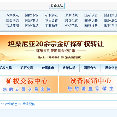
|
|
|
|
|
|
专家视点
钢铁市场
矿权转让
最新法规
选矿设备
港口报
|
|
|
|
|
|
国企动态
能源市场
项目合作
跨国投资
勘探设备
国际展
|
|
|
|
|
|
市场预测
有色市场
矿权拍卖
使馆信息
破碎设备
矿区巷
矿权交易
矿石交易
金属供求
政策法规
国际合作
展会信
>>
行业动态
>> 经济要闻