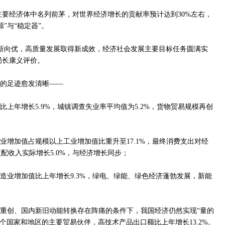
在主要经济体中名列前茅，对世界经济增长的贡献率预计达到30%左右，
”与“稳定器”。
、向新向优，高质量发展取得新成效，经济社会发展主要目标任务圆满实
局长康义评价。
大的足迹愈发清晰——
比上年增长5.9%，城镇调查失业率平均值为5.2%，货物贸易规模再创
业增加值占规模以上工业增加值比重升至17.1%，最终消费支出对经
配收入实际增长5.0%，与经济增长同步；
制造业增加值比上年增长9.3%，绿电、绿能、绿色经济蓬勃发展，新能
受重创、国内新旧动能转换存在阵痛的条件下，我国经济仍然实现“量的
0多个国家和地区的主要贸易伙伴，高技术产品出口额比上年增长13.2%。