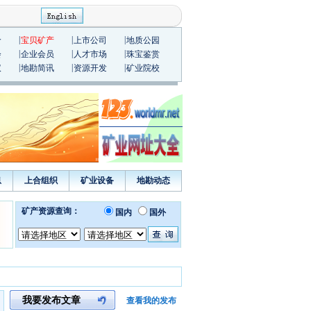
|
|
|
价
宝贝矿产
上市公司
地质公园
|
|
|
会
企业会员
人才市场
珠宝鉴赏
|
|
|
议
地勘简讯
资源开发
矿业院校
息
上合组织
矿业设备
地勘动态
我要发布文章
查看我的发布