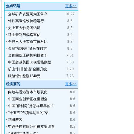
焦点话题
更多>>
·
全球矿产资源网为国争夺
10.27
·
钼铁高碳铬铁持稳运行
8.6
·
史上五大炒房团结局
8.5
·
稀土管制与战略重估
8.4
·
全球六大股市总市值对比
8.3
·
金融“脑梗通”良药在何方
8.3
·
金价回落压制机构投资！
7.31
·
中国超越美国38项硬核数据
7.30
·
矿山“打非治违”全面升级
7.29
·
碳酸锂午盘涨1240元
7.28
经济要闻
更多>>
·
内地与香港资本市场双向
8.6
·
中国商业创新正在重塑全
8.6
·
中国“预制房”是怎样爆单的？
8.6
·
“十五五”专项规划里的“柴
8.6
·
稻田赛装
8.6
·
申通快递有限公司被立案调查
8.5
·
7月楼市“淡季不淡”
8.5