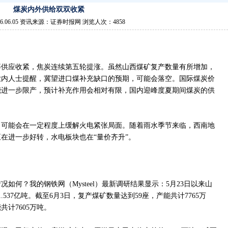
煤炭内外供给双双收紧
6.06.05 资讯来源：证券时报网 浏览人次：4858
等供应收紧，焦炭连续第五轮提涨。虽然山西煤矿复产数量有所增加，
业内人士提醒，冀望进口煤补充缺口的预期，可能会落空。国际煤炭价
能进一步限产，预计补充作用会相对有限，国内迎峰度夏期间煤炭的供
，可能会在一定程度上缓解火电紧张局面。随着雨水季节来临，西南地
在进一步好转，水电板块也在“量价齐升”。
如何？我的钢铁网（Mysteel）最新调研结果显示：5月23日以来山
.537亿吨。截至6月3日，复产煤矿数量达到59座，产能共计7765万
共计7605万吨。