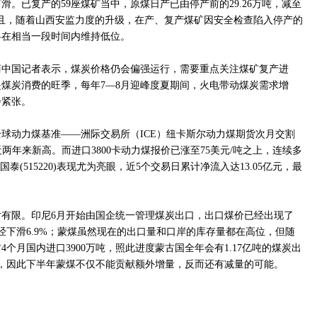
。已复产的59座煤矿当中，原煤日产已由停产前的29.26万吨，减至
5%。并且，随着山西安监力度的升级，在产、复产煤矿因安全检查陷入停产的
将在相当一段时间内维持低位。
商中国记者表示，煤炭价格仍会偏强运行，需要重点关注煤矿复产进
煤炭消费的旺季，每年7—8月迎峰度夏期间，火电带动煤炭需求增
步紧张。
球动力煤基准——洲际交易所（ICE）纽卡斯尔动力煤期货次月交割
下近两年来新高。而进口3800卡动力煤报价已涨至75美元/吨之上，连续多
泰(515220)表现尤为亮眼，近5个交易日累计净流入达13.05亿元，最
有限。印尼6月开始由国企统一管理煤炭出口，出口煤价已经出现了
经下滑6.9%；蒙煤虽然现在的出口量和口岸的库存量都在高位，但随
个月国内进口3900万吨，照此进度蒙古国全年会有1.17亿吨的煤炭出
，因此下半年蒙煤不仅不能贡献额外增量，反而还有减量的可能。