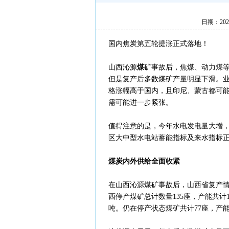
日期：202
国内焦炭第五轮提涨正式落地！
山西沁源
煤
矿事故后，焦煤、动力煤
但是复产后多数煤矿产量明显下滑。
格涨幅高于国内，且印尼、蒙古都可
需可能进一步紧张。
值得注意的是，今年水电发电量大增
区大中型水电站蓄能指标及来水指标正
煤炭内外供给全面收紧
在山西沁源煤矿事故后，山西省复产情况
西停产煤矿总计数量135座，产能共计1
吨。仍在停产状态煤矿共计77座，产能