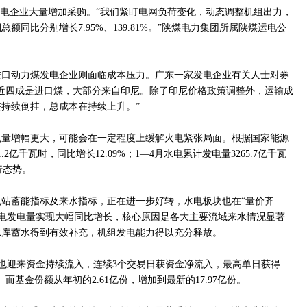
火电企业大量增加采购。“我们紧盯电网负荷变化，动态调整机组出力，
额同比分别增长7.95%、139.81%。”陕煤电力集团所属陕煤运电公
进口动力煤发电企业则面临成本压力。广东一家发电企业有关人士对券
近四成是进口煤，大部分来自印尼。除了印尼价格政策调整外，运输成
持续倒挂，总成本在持续上升。”
电量增幅更大，可能会在一定程度上缓解火电紧张局面。根据国家能源
.2亿千瓦时，同比增长12.09%；1—4月水电累计发电量3265.7亿千瓦
行态势。
站蓄能指标及来水指标，正在进一步好转，水电板块也在“量价齐
为，水电发电量实现大幅同比增长，核心原因是各大主要流域来水情况显著
水库蓄水得到有效补充，机组发电能力得以充分释放。
50)也迎来资金持续流入，连续3个交易日获资金净流入，最高单日获得
元。而基金份额从年初的2.61亿份，增加到最新的17.97亿份。