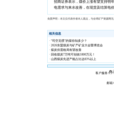
招商证券表示，煤价上涨有望支持明
电需求与来水改善，在现货及结算电
免责声明：本文仅代表作者本人观点，与全球矿产资源网无
相关信息
· “司空见惯”的煤你知多少？
· 2026东盟煤炭与矿产矿业大会暨博览会
· 煤炭供需格局有望改善
· 回收煤炭7万吨可创效1800万元！
· 山西煤炭先进产能占比达83%以上
客户服务:
邮箱 6