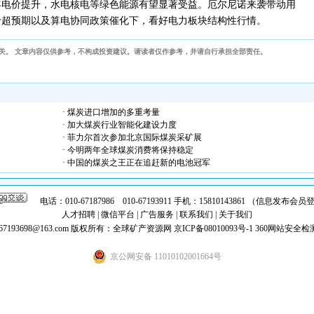
年电价提升，水电核电等绿色能源有望显著受益。厄尔尼诺来袭带动用
价超预期以及算电协同政策催化下，看好电力板块结构性行情。
关。 文章内容仅供参考，不构成投资建议。请读者仅作参考，并请自行承担全部责任。
· 煤炭进口增加的多重考量
· 加大煤炭行业智能化建设力度
· 菲力尔首次参加北京国际煤炭采矿展
· 今明两年全球煤炭消费将保持稳定
· 中国的煤炭之王正在追赶新的电池冠军
电话：010-67187986 010-67193911 手机：15810143861 （信息发布
人才招聘
|
微信平台
|
广告服务
|
联系我们
|
关于我们
7193698@163.com
版权所有：全球矿产资源网
京ICP备08010093号-1
360网站安全检
京公网安备 11010102001664号