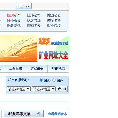
|
|
|
价
宝贝矿产
上市公司
地质公园
|
|
|
会
企业会员
人才市场
珠宝鉴赏
|
|
|
议
地勘简讯
资源开发
矿业院校
息
上合组织
矿业设备
地勘动态
我要发布文章
查看我的发布