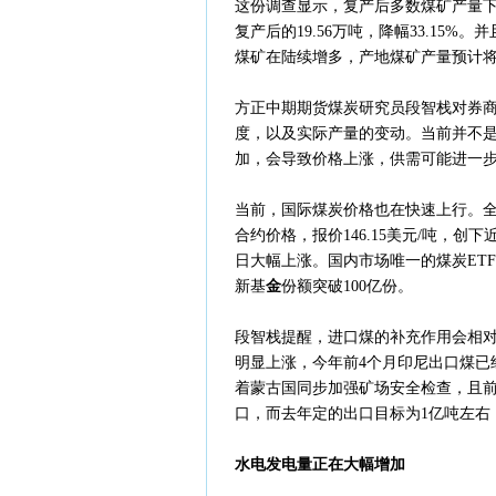
这份调查显示，复产后多数煤矿产量下滑
复产后的19.56万吨，降幅33.1
煤矿在陆续增多，产地煤矿产量预计
方正中期期货煤炭研究员段智栈对券
度，以及实际产量的变动。当前并不是
加，会导致价格上涨，供需可能进一
当前，国际煤炭价格也在快速上行。全
合约价格，报价146.15美元/吨，创
日大幅上涨。国内市场唯一的煤炭ETF国
新基
金
份额突破100亿份。
段智栈提醒，进口煤的补充作用会相对
明显上涨，今年前4个月印尼出口煤已
着蒙古国同步加强矿场安全检查，且前4
口，而去年定的出口目标为1亿吨左右
水电发电量正在大幅增加