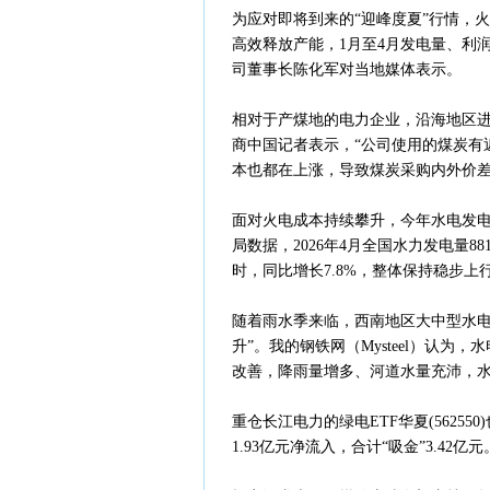
为应对即将到来的“迎峰度夏”行情，
高效释放产能，1月至4月发电量、利润总
司董事长陈化军对当地媒体表示。
相对于产煤地的电力企业，沿海地区
商中国记者表示，“公司使用的煤炭有
本也都在上涨，导致煤炭采购内外价差
面对火电成本持续攀升，今年水电发
局数据，2026年4月全国水力发电量881
时，同比增长7.8%，整体保持稳步上
随着雨水季来临，西南地区大中型水电
升”。我的钢铁网（Mysteel）认
改善，降雨量增多、河道水量充沛，
重仓长江电力的绿电ETF华夏(5625
1.93亿元净流入，合计“吸金”3.42亿