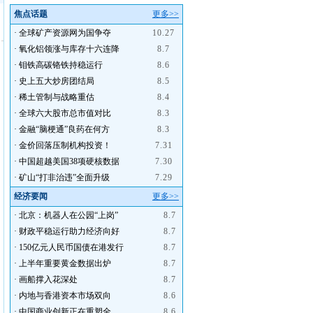
焦点话题
更多>>
·
全球矿产资源网为国争夺
10.27
·
氧化铝领涨与库存十六连降
8.7
·
钼铁高碳铬铁持稳运行
8.6
·
史上五大炒房团结局
8.5
·
稀土管制与战略重估
8.4
·
全球六大股市总市值对比
8.3
·
金融“脑梗通”良药在何方
8.3
·
金价回落压制机构投资！
7.31
·
中国超越美国38项硬核数据
7.30
·
矿山“打非治违”全面升级
7.29
经济要闻
更多>>
·
北京：机器人在公园“上岗”
8.7
·
财政平稳运行助力经济向好
8.7
·
150亿元人民币国债在港发行
8.7
·
上半年重要黄金数据出炉
8.7
·
画船撑入花深处
8.7
·
内地与香港资本市场双向
8.6
·
中国商业创新正在重塑全
8.6