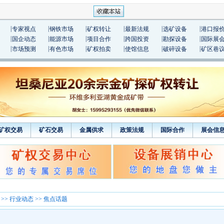
|
|
|
|
|
|
专家视点
钢铁市场
矿权转让
最新法规
选矿设备
港口报
|
|
|
|
|
|
国企动态
能源市场
项目合作
跨国投资
勘探设备
国际展
|
|
|
|
|
|
市场预测
有色市场
矿权拍卖
使馆信息
破碎设备
矿区巷
矿权交易
矿石交易
金属供求
政策法规
国际合作
展会信
>>
行业动态
>> 焦点话题