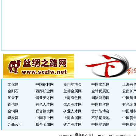
文化网
中国钢材网
贵州能博会
中国水泵网
上海有
金刚石
西部矿业网
兰德金属网
全球优展汇
云南矿
矿天下
铜业英才网
上海有色网
国际能源网
中国钨
铝信网
有色人才网
煤炭英才网
中国搜丝网
有色金
全铜网
联合钢铁网
矿业人才网
贵州能博会
中国耐
煤炭网
中国泵业网
上海金属网
不锈钢天地
中国贵
九商云汇
联合金属网
矿产英才网
中国能源网
中国挖