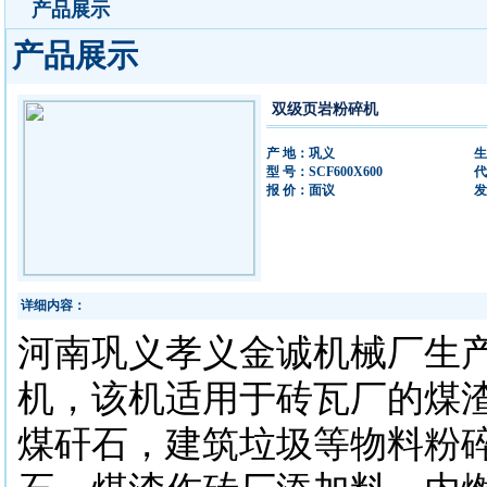
产品展示
产品展示
双级页岩粉碎机
产 地：巩义
生
型 号：SCF600X600
代
报 价：面议
发
详细内容：
河南巩义孝义金诚机械厂生
机，该机适用于砖瓦厂的煤
煤矸石，建筑垃圾等物料粉