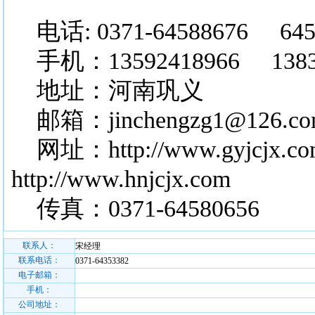
电话: 0371-64588676 645
手机：13592418966 13838
地址：河南巩义
邮箱：jinchengzg1@126.co
网址：
http://www.gyjcjx.c
http://www.hnjcjx.com
传真：0371-64580656
联系人：
宋经理
联系电话：
0371-64353382
电子邮箱：
手机：
公司地址：