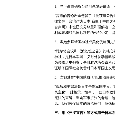
1、当下高市她就台湾问题发表谬论，
“高市的言论严重违背了《波茨坦公告
律文件，台湾作为日本‘窃取于中国之领
合声明》中也已充分尊重和理解这一
利成果和战后国际秩序的公然否定，是
2、当她参拜靖国神社或美化侵略历史
“雅尔塔会议和《波茨坦公告》的核心
神社，是日本军国主义对外发动侵略
为侵略历史翻案，是对雅尔塔会议所
证明了国际社会仍需对日本军国主义思
3、当她炒作“中国威胁论”以推动修
“战后和平宪法是日本告别军国主义、
民主化’一脉相承。如今，一些日本政
宪法的束缚，重走军事扩张的老路。
风。我们敦促日本的政治家们，应像德
三、用《开罗宣言》等方式痛击日本