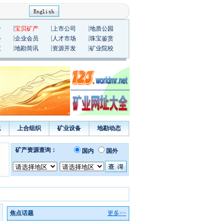
|
|
|
价
宝贝矿产
上市公司
地质公园
|
|
|
会
企业会员
人才市场
珠宝鉴赏
|
|
|
议
地勘简讯
资源开发
矿业院校
息
上合组织
矿业设备
地勘动态
焦点话题
更多>>