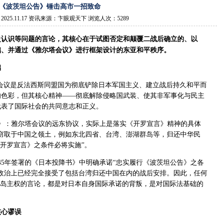
《波茨坦公告》锤击高市一招致命
025.11.17 资讯来源：卞眼观天下 浏览人次：5289
史认识等问题的言论，其核心在于试图否定和颠覆二战后确立的、以
础、并通过《雅尔塔会议》进行框架设计的东亚和平秩序。
础
塔会议是反法西斯同盟国为彻底铲除日本军国主义、建立战后持久和平而
的色彩，但其核心精神——彻底解除侵略国武装、使其非军事化与民主
代表了国际社会的共同意志和正义。
》：雅尔塔会议的远东协议，实际上是落实《开罗宣言》精神的具体
窃取于中国之领土，例如东北四省、台湾、澎湖群岛等，归还中华民
《开罗宣言》之条件必将实施”。
945年签署的《日本投降书》中明确承诺“忠实履行《波茨坦公告》之各
政治上已经完全接受了包括台湾归还中国在内的战后安排。因此，任何
鱼岛主权的言论，都是对日本自身国际承诺的背叛，是对国际法基础的
核心谬误