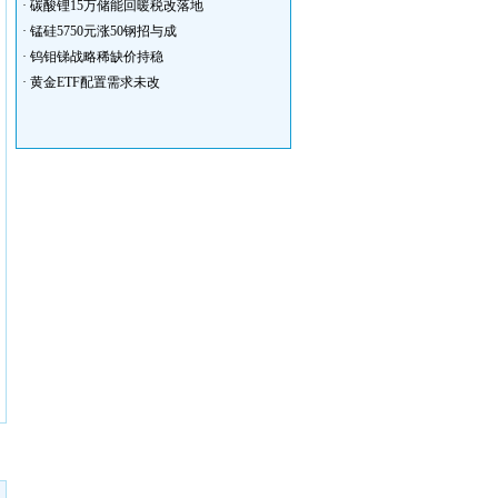
·
碳酸锂15万储能回暖税改落地
·
锰硅5750元涨50钢招与成
·
钨钼锑战略稀缺价持稳
·
黄金ETF配置需求未改