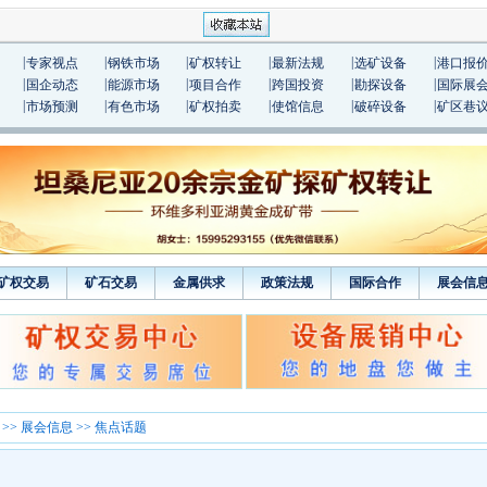
|
|
|
|
|
|
专家视点
钢铁市场
矿权转让
最新法规
选矿设备
港口报
|
|
|
|
|
|
国企动态
能源市场
项目合作
跨国投资
勘探设备
国际展
|
|
|
|
|
|
市场预测
有色市场
矿权拍卖
使馆信息
破碎设备
矿区巷
矿权交易
矿石交易
金属供求
政策法规
国际合作
展会信
>>
展会信息
>> 焦点话题