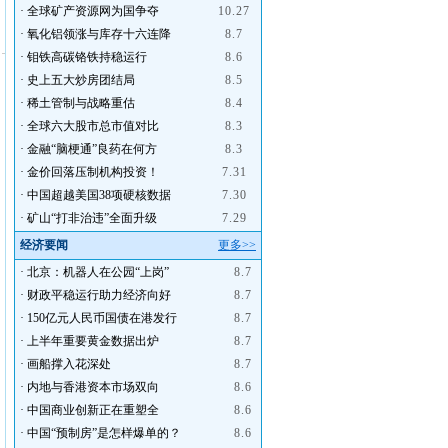
·
全球矿产资源网为国争夺
10.27
·
氧化铝领涨与库存十六连降
8.7
·
钼铁高碳铬铁持稳运行
8.6
·
史上五大炒房团结局
8.5
·
稀土管制与战略重估
8.4
·
全球六大股市总市值对比
8.3
·
金融“脑梗通”良药在何方
8.3
·
金价回落压制机构投资！
7.31
·
中国超越美国38项硬核数据
7.30
·
矿山“打非治违”全面升级
7.29
经济要闻
更多>>
·
北京：机器人在公园“上岗”
8.7
·
财政平稳运行助力经济向好
8.7
·
150亿元人民币国债在港发行
8.7
·
上半年重要黄金数据出炉
8.7
·
画船撑入花深处
8.7
·
内地与香港资本市场双向
8.6
·
中国商业创新正在重塑全
8.6
·
中国“预制房”是怎样爆单的？
8.6