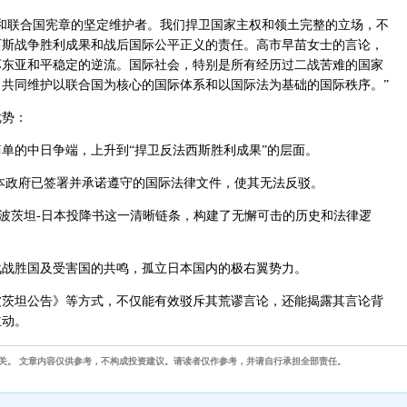
和联合国宪章的坚定维护者。我们捍卫国家主权和领土完整的立场，不
西斯战争胜利成果和战后国际公平正义的责任。高市早苗女士的言论，
坏东亚和平稳定的逆流。国际社会，特别是所有经历过二战苦难的国家
共同维护以联合国为核心的国际体系和以国际法为基础的国际秩序。”
优势：
单的中日争端，上升到“捍卫反法西斯胜利成果”的层面。
本政府已签署并承诺遵守的国际法律文件，使其无法反驳。
-波茨坦-日本投降书这一清晰链条，构建了无懈可击的历史和法律逻
战战胜国及受害国的共鸣，孤立日本国内的极右翼势力。
波茨坦公告》等方式，不仅能有效驳斥其荒谬言论，还能揭露其言论背
主动。
关。 文章内容仅供参考，不构成投资建议。请读者仅作参考，并请自行承担全部责任。