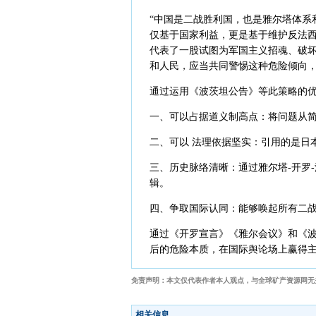
“中国是二战胜利国，也是雅尔塔体系
仅基于国家利益，更是基于维护反法
代表了一股试图为军国主义招魂、破
和人民，应当共同警惕这种危险倾向，
通过运用《波茨坦公告》等此策略的
一、可以占据道义制高点：将问题从简
二、可以 法理依据坚实：引用的是日
三、历史脉络清晰：通过雅尔塔-开罗
辑。
四、争取国际认同：能够唤起所有二
通过《开罗宣言》《雅尔会议》和《
后的危险本质，在国际舆论场上赢得
免责声明：本文仅代表作者本人观点，与全球矿产资源网无
相关信息