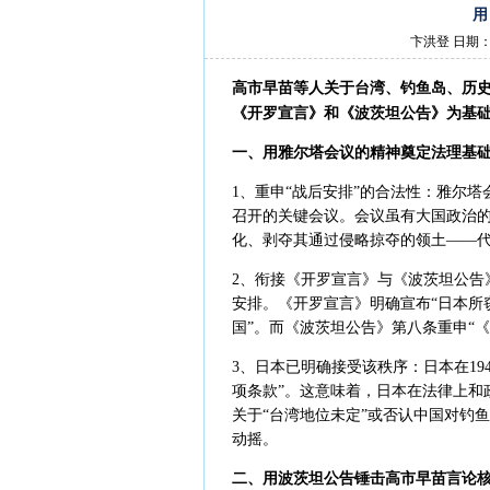
用
卞洪登 日期：2
高市早苗等人关于台湾、钓鱼岛、历
《开罗宣言》和《波茨坦公告》为基
一、用雅尔塔会议的精神奠定法理基
1、重申“战后安排”的合法性：雅尔
召开的关键会议。会议虽有大国政治
化、剥夺其通过侵略掠夺的领土——
2、衔接《开罗宣言》与《波茨坦公告
安排。《开罗宣言》明确宣布“日本所
国”。而《波茨坦公告》第八条重申“
3、日本已明确接受该秩序：日本在1
项条款”。这意味着，日本在法律上和
关于“台湾地位未定”或否认中国对钓
动摇。
二、用波茨坦公告锤击高市早苗言论