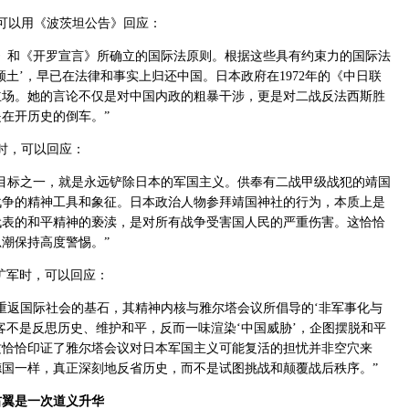
可以用《波茨坦公告》回应：
》和《开罗宣言》所确立的国际法原则。根据这些具有约束力的国际法
土’，早已在法律和事实上归还中国。日本政府在1972年的《中日联
立场。她的言论不仅是对中国内政的粗暴干涉，更是对二战反法西斯胜
在开历史的倒车。”
时，可以回应：
目标之一，就是永远铲除日本的军国主义。供奉有二战甲级战犯的靖国
战争的精神工具和象征。日本政治人物参拜靖国神社的行为，本质上是
代表的和平精神的亵渎，是对所有战争受害国人民的严重伤害。这恰恰
潮保持高度警惕。”
宪扩军时，可以回应：
重返国际社会的基石，其精神内核与雅尔塔会议所倡导的‘非军事化与
客不是反思历史、维护和平，反而一味渲染‘中国威胁’，企图摆脱和平
这恰恰印证了雅尔塔会议对日本军国主义可能复活的担忧并非空穴来
国一样，真正深刻地反省历史，而不是试图挑战和颠覆战后秩序。”
右翼是一次道义升华