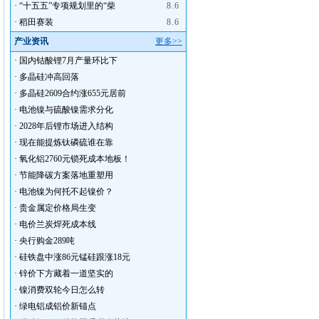
·
“十五五”专项规划里的“柴
8.6
·
稻田赛装
8.6
产业资讯
更多>>
·
国内钴酸锂7月产量环比下
·
多晶硅冲高回落
·
多晶硅2609合约涨655元居前
·
电池镍与硫酸镍需求分化
·
2028年后锂市场进入结构
·
现在能提炼钛磷硫谁在靠
·
氧化铝2760元锁死成本地板！
·
节能降碳方案落地重塑用
·
电池镍为何托不起镍价？
·
贵金属定价格局生变
·
电价兰炭焊死成本线
·
央行购金289吨
·
硅铁盘中涨86元锰硅跟涨18元
·
锌价下方藏着一道坚实的
·
镍消费双轮今日怎么转
·
绿电铝成铝价新锚点