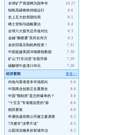
·
全球矿产资源网为国争夺
10.27
·
钼铁高碳铬铁持稳运行
8.6
·
史上五大炒房团结局
8.5
·
稀土管制与战略重估
8.4
·
全球六大股市总市值对比
8.3
·
金融“脑梗通”良药在何方
8.3
·
金价回落压制机构投资！
7.31
·
中国超越美国38项硬核数据
7.30
·
矿山“打非治违”全面升级
7.29
·
碳酸锂午盘涨1240元
7.28
经济要闻
更多>>
·
内地与香港资本市场双向
8.6
·
中国商业创新正在重塑全
8.6
·
中国“预制房”是怎样爆单的？
8.6
·
“十五五”专项规划里的“柴
8.6
·
稻田赛装
8.6
·
申通快递有限公司被立案调查
8.5
·
7月楼市“淡季不淡”
8.5
·
公园清凉服务折射城市治
8.5