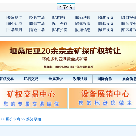
|
|
|
|
|
|
专家视点
钢铁市场
矿权转让
最新法规
选矿设备
港口报
|
|
|
|
|
|
国企动态
能源市场
项目合作
跨国投资
勘探设备
国际展
|
|
|
|
|
|
市场预测
有色市场
矿权拍卖
使馆信息
破碎设备
矿区巷
矿权交易
矿石交易
金属供求
政策法规
国际合作
展会信
>>
展会信息
>> 经济要闻