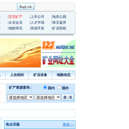
|
|
|
价
宝贝矿产
上市公司
地质公园
|
|
|
会
企业会员
人才市场
珠宝鉴赏
|
|
|
议
地勘简讯
资源开发
矿业院校
息
上合组织
矿业设备
地勘动态
焦点话题
更多>>