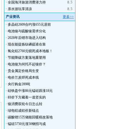
·
全国海洋旅游消费潜力持
8.5
·
亲水游玩享清凉
8.5
产业资讯
更多>>
·
多晶硅2609合约涨655元居前
·
电池镍与硫酸镍需求分化
·
2028年后锂市场进入结构
·
现在能提炼钛磷硫谁在靠
·
氧化铝2760元锁死成本地板！
·
节能降碳方案落地重塑用
·
电池镍为何托不起镍价？
·
贵金属定价格局生变
·
电价兰炭焊死成本线
·
央行购金289吨
·
硅铁盘中涨86元锰硅跟涨18元
·
锌价下方藏着一道坚实的
·
镍消费双轮今日怎么转
·
绿电铝成铝价新锚点
·
碳酸锂15万储能回暖税改落地
·
锰硅5750元涨50钢招与成