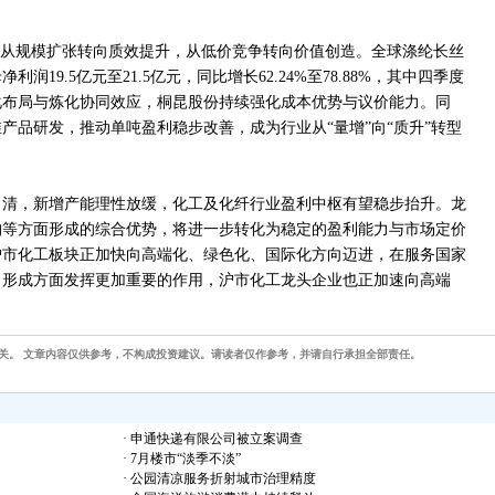
。
，从规模扩张转向质效提升，从低价竞争转向价值创造。全球涤纶长丝
润19.5亿元至21.5亿元，同比增长62.24%至78.88%，其中四季度
化布局与炼化协同效应，桐昆股份持续强化成本优势与议价能力。同
产品研发，推动单吨盈利稳步改善，成为行业从“量增”向“质升”转型
出清，新增产能理性放缓，化工及化纤行业盈利中枢有望稳步抬升。龙
构等方面形成的综合优势，将进一步转化为稳定的盈利能力与市场定价
沪市化工板块正加快向高端化、绿色化、国际化方向迈进，在服务国家
力形成方面发挥更加重要的作用，沪市化工龙头企业也正加速向高端
关。 文章内容仅供参考，不构成投资建议。请读者仅作参考，并请自行承担全部责任。
· 申通快递有限公司被立案调查
· 7月楼市“淡季不淡”
· 公园清凉服务折射城市治理精度