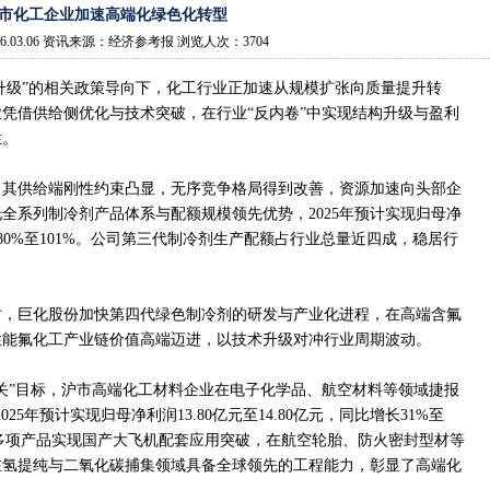
市化工企业加速高端化绿色化转型
6.03.06 资讯来源：经济参考报 浏览人次：3704
升级”的相关政策导向下，化工行业正加速从规模扩张向质量提升转
凭借供给侧优化与技术突破，在行业“反内卷”中实现结构升级与盈利
性。
，其供给端刚性约束凸显，无序竞争格局得到改善，资源加速向头部企
全系列制冷剂产品体系与配额规模领先优势，2025年预计实现归母净
比增长80%至101%。公司第三代制冷剂生产配额占行业总量近四成，稳居行
时，巨化股份加快第四代绿色制冷剂的研发与产业化进程，在高端含氟
性能氟化工产业链价值高端迈进，以技术升级对冲行业周期波动。
关”目标，沪市高端化工材料企业在电子化学品、航空材料等领域捷报
025年预计实现归母净利润13.80亿元至14.80亿元，同比增长31%至
公司多项产品实现国产大飞机配套应用突破，在航空轮胎、防火密封型材等
在氢提纯与二氧化碳捕集领域具备全球领先的工程能力，彰显了高端化