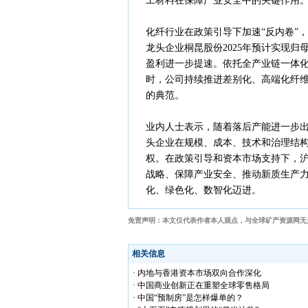
工材料在保障产业安全中的关键作用
化纤行业在政策引导下加速“反内卷”
龙头企业桐昆股份2025年预计实现归母净利
盈利进一步提速。依托全产业链一体
时，公司持续推进差别化、高端化纤维
的典范。
业内人士表示，随着落后产能进一步
头企业在规模、成本、技术和治理结
权。在政策引导和资本市场支持下，
战略、保障产业安全、推动新质生产
化、绿色化、数智化迈进。
免责声明：本文仅代表作者本人观点，与全球矿产资源网无
相关信息
· 内地与香港资本市场双向合作深化
· 中国商业创新正在重塑全球零售格局
· 中国“预制房”是怎样爆单的？