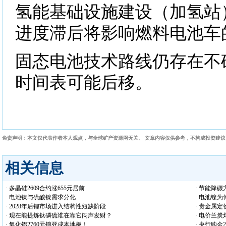
氢能基础设施建设（加氢站
进度滞后将影响燃料电池车
固态电池技术路线仍存在不
时间表可能后移。
免责声明：本文仅代表作者本人观点，与全球矿产资源网无关。 文章内容仅供参考，不构成投资建
相关信息
· 多晶硅2609合约涨655元居前
· 节能降
· 电池镍与硫酸镍需求分化
· 电池镍
· 2028年后锂市场进入结构性短缺阶段
· 贵金属
· 现在能提炼钛磷硫谁在靠它闷声发财？
· 电价兰
· 氧化铝2760元锁死成本地板！
· 央行购金2