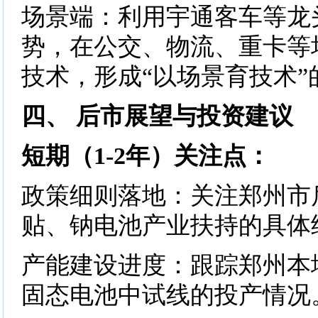
场景端：利用宇通客车等龙
势，在公交、物流、重卡等
技术，形成“以场景育技术”
四、 后市展望与投资建议
短期（1-2年）关注点：
政策细则落地：关注郑州市
贴、钠电池产业扶持的具体
产能建设进度：跟踪郑州本
固态电池中试线的投产情况