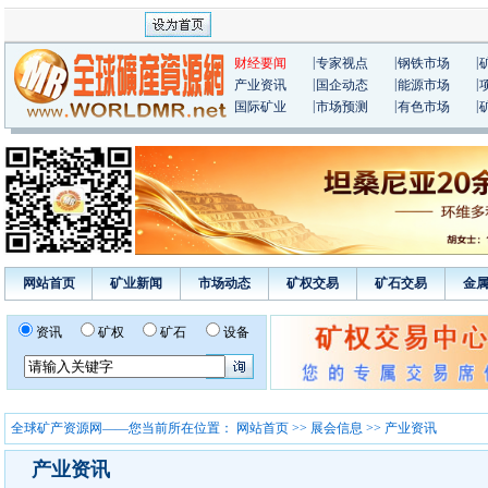
|
|
|
财经要闻
专家视点
钢铁市场
|
|
|
产业资讯
国企动态
能源市场
|
|
|
国际矿业
市场预测
有色市场
网站首页
矿业新闻
市场动态
矿权交易
矿石交易
金
资讯
矿权
矿石
设备
全球矿产资源网——您当前所在位置：
网站首页
>>
展会信息
>> 产业资讯
产业资讯