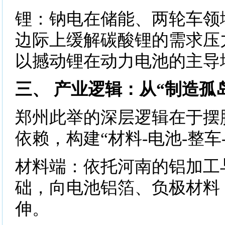
锂：钠电在储能、两轮车领
边际上缓解碳酸锂的需求压
以撼动锂在动力电池的主导
三、 产业逻辑：从“制造孤岛
郑州此举的深层逻辑在于摆
依赖，构建“材料-电池-整车
材料端：依托河南的铝加工
础，向电池铝箔、负极材料
伸。