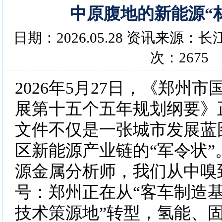
中原腹地的新能源“
日期：2026.05.28 资讯来源
次：2675
2026年5月27日，《郑州
展第十五个五年规划纲要》
文件不仅是一张城市发展蓝
区新能源产业链的“军令状”
源金属分析师，我们从中嗅
号：郑州正在从“客车制造基
技术策源地”转型，氢能、