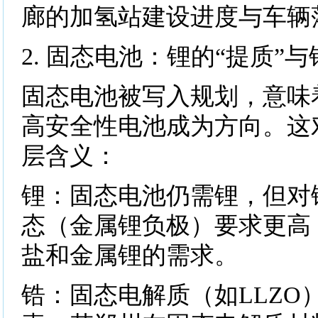
廊的加氢站建设进度与车辆
2. 固态电池：锂的“提质”与
固态电池被写入规划，意味
高安全性电池成为方向。这
层含义：
锂：固态电池仍需锂，但对
态（金属锂负极）要求更高
盐和金属锂的需求。
锆：固态电解质（如LLZO