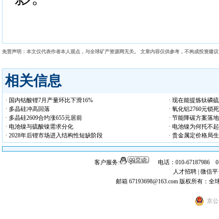
免责声明：本文仅代表作者本人观点，与全球矿产资源网无关。 文章内容仅供参考，不构成投资建
相关信息
· 国内钴酸锂7月产量环比下滑16%
· 现在能提炼钛磷
· 多晶硅冲高回落
· 氧化铝2760元
· 多晶硅2609合约涨655元居前
· 节能降碳方案落
· 电池镍与硫酸镍需求分化
· 电池镍为何托不
· 2028年后锂市场进入结构性短缺阶段
· 贵金属定价格局
客户服务:
电话：010-67187986 
人才招聘
|
微信平
邮箱 67193698@163.com
版权所有：全
京公网