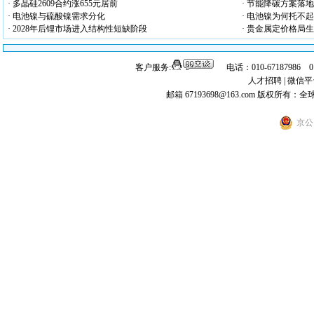
· 多晶硅2609合约涨655元居前
· 节能降碳方案落
· 电池镍与硫酸镍需求分化
· 电池镍为何托不
· 2028年后锂市场进入结构性短缺阶段
· 贵金属定价格局
客户服务:
电话：010-67187986 
人才招聘
|
微信平
邮箱 67193698@163.com
版权所有：全
京公网