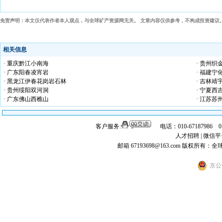
免责声明：本文仅代表作者本人观点，与全球矿产资源网无关。 文章内容仅供参考，不构成投资建议
相关信息
· 重庆黔江小南海
· 贵州织
· 广东阳春凌宵岩
· 福建宁
· 黑龙江伊春花岗岩石林
· 吉林
· 贵州绥阳双河洞
· 宁夏西
· 广东佛山西樵山
· 江苏苏
客户服务:
电话：010-67187986 
人才招聘
|
微信平
邮箱 67193698@163.com
版权所有：全
京公网