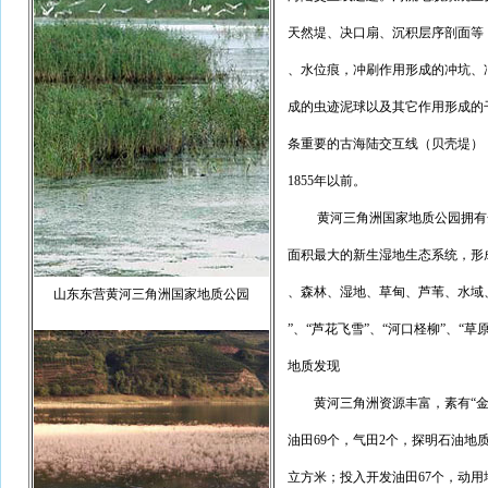
天然堤、决口扇、沉积层序剖面等
、水位痕，冲刷作用形成的冲坑、
成的虫迹泥球以及其它作用形成的
条重要的古海陆交互线（贝壳堤），一
1855年以前。
黄河三角洲国家地质公园拥有全
面积最大的新生湿地生态系统，形
、森林、湿地、草甸、芦苇、水域
山东东营黄河三角洲国家地质公园
”、“芦花飞雪”、“河口柽柳”、“草
地质发现
黄河三角洲资源丰富，素有“金三
油田69个，气田2个，探明石油地质储
立方米；投入开发油田67个，动用地质