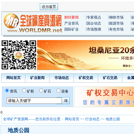
|
|
|
财经要闻
专家视点
钢铁市场
|
|
|
产业资讯
国企动态
能源市场
|
|
|
国际矿业
市场预测
有色市场
网站首页
矿业新闻
市场动态
矿权交易
矿石交易
金
资讯
矿权
矿石
设备
0
全球矿产资源网——您当前所在位置：
网站首页
>>
行业动态
>> 地质公园
地质公园