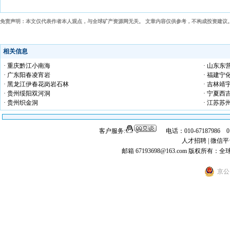
免责声明：本文仅代表作者本人观点，与全球矿产资源网无关。 文章内容仅供参考，不构成投资建议
相关信息
· 重庆黔江小南海
· 山东
· 广东阳春凌宵岩
· 福建宁
· 黑龙江伊春花岗岩石林
· 吉林
· 贵州绥阳双河洞
· 宁夏西
· 贵州织金洞
· 江苏苏
客户服务:
电话：010-67187986 
人才招聘
|
微信平
邮箱 67193698@163.com
版权所有：全
京公网