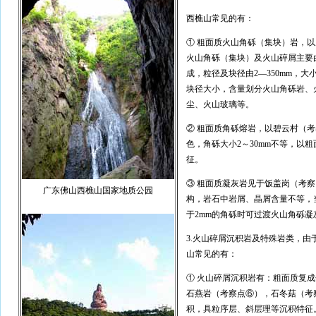
西樵山常见的有：
① 粗面质火山角砾（集块）岩，
火山角砾（集块）及火山碎屑主要
成，粒径及块径由2—350mm，
块径大小，含量划分火山角砾岩、
尘、火山玻璃等。
② 粗面质角砾熔岩，以碧云村（
色，角砾大小2～30mm不等，以
征。
③ 粗面质凝灰岩见于饭盖岗（考
广东佛山西樵山国家地质公园
构，岩石中岩屑、晶屑含量不等，当
于2mm的角砾时可过渡火山角砾凝
3.火山碎屑沉积岩及特殊岩类，
山常见的有：
① 火山碎屑沉积岩有：粗面质复
石燕岩（考察点⑥），石冬菇（考
积，具粒序层、斜层理等沉积特征