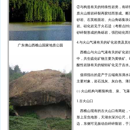
②与构造有关的特殊性岩类，有碎
质火山熔岩碎裂再胶结而形成。断
砂岩、石英粗面岩、火山角砾集块
岩。硅化岩见于火石迳（考察点⑾
砂碎裂形成的角砾岩，强烈硅化而
4.与火山气液有关的矿化岩类及其
广东佛山西樵山国家地质公园
西樵山与火山气液有关的矿化岩
中，共生硫化矿物主要为黄铁矿、
酸性岩脉有关的铌钽矿化见于吉水
值得指出的是产于云端南东滴水
主要对象，岩石浅灰、灰白色、薄
㈡ 火山机构与断裂构造、泉、飞瀑
1.古火山口
西樵山现有的古火山口有两处，
形上呈负地形，天湖水深20公尺
边，东侧可见振动自碎碎裂岩，于