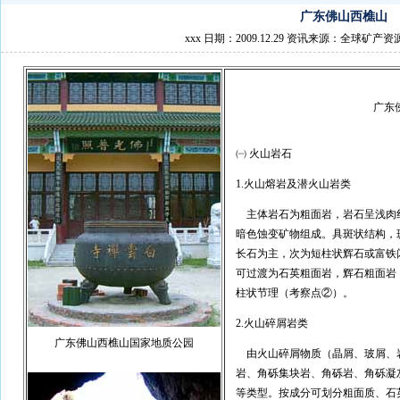
广东佛山西樵山
xxx 日期：2009.12.29 资讯来源：全球矿产资
广东
㈠ 火山岩石
1.火山熔岩及潜火山岩类
主体岩石为粗面岩，岩石呈浅肉
暗色蚀变矿物组成。具斑状结构，斑
长石为主，次为短柱状辉石或富铁
可过渡为石英粗面岩，辉石粗面岩
柱状节理（考察点②）。
2.火山碎屑岩类
广东佛山西樵山国家地质公园
由火山碎屑物质（晶屑、玻屑、
岩、角砾集块岩、角砾岩、角砾凝
等类型。按成分可划分粗面质、石