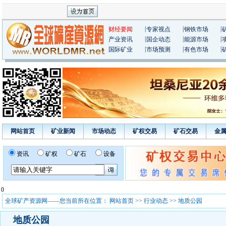
|
|
|
财经要闻
专家视点
钢铁市场
|
|
|
产业资讯
国企动态
能源市场
|
|
|
国际矿业
市场预测
有色市场
网站首页
矿业新闻
市场动态
矿权交易
矿石交易
金
资讯
矿权
矿石
设备
0
全球矿产资源网——您当前所在位置：
网站首页
>>
行业动态
>> 地质公园
地质公园