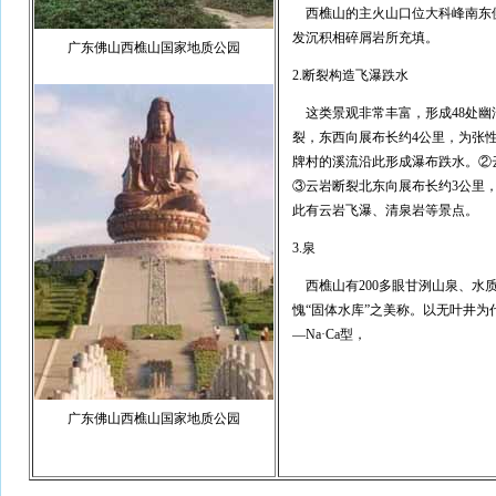
西樵山的主火山口位大科峰南东
发沉积相碎屑岩所充填。
广东佛山西樵山国家地质公园
2.断裂构造飞瀑跌水
这类景观非常丰富，形成48处幽
裂，东西向展布长约4公里，为张性
牌村的溪流沿此形成瀑布跌水。②云
③云岩断裂北东向展布长约3公里，
此有云岩飞瀑、清泉岩等景点。
3.泉
西樵山有200多眼甘洌山泉、水
愧“固体水库”之美称。以无叶井为代
—Na·Ca型，
广东佛山西樵山国家地质公园