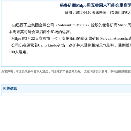
秘鲁矿商Milpo周五称周末可能会重启
日期：2017.04.10 资讯来源：FX168 浏览人
由巴西工业集团金属公司（Votorantim Metais）控股的秘鲁矿商Mi
本周末其可能会重启两个矿场的运营。
Milpo在3月22日宣布旗下位于安第斯山的多金属矿El PorvenirAtac
公司仍在运营着Cerro Lindo矿场，该矿并未受到极端天气影响。受
100人遇难。
免责声明：本文仅代表作者本人观点，与全球矿产资源网无关。 文章内容仅供参考，不构成投资建
相关信息