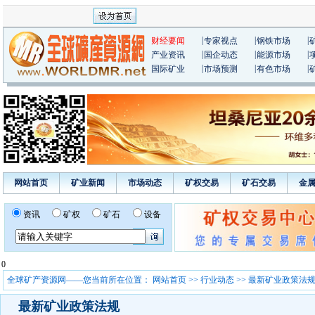
|
|
|
财经要闻
专家视点
钢铁市场
|
|
|
产业资讯
国企动态
能源市场
|
|
|
国际矿业
市场预测
有色市场
网站首页
矿业新闻
市场动态
矿权交易
矿石交易
金
资讯
矿权
矿石
设备
0
全球矿产资源网——您当前所在位置：
网站首页
>>
行业动态
>> 最新矿业政策法
最新矿业政策法规