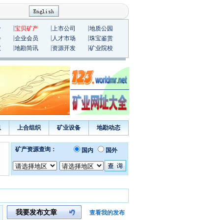
|
|
|
价
宝贝矿产
上市公司
地质公园
|
|
|
会
企业会员
人才市场
珠宝鉴赏
|
|
|
议
地勘简讯
资源开发
矿业院校
息
上合组织
矿业设备
地勘动态
我要发布文章
查看我的发布