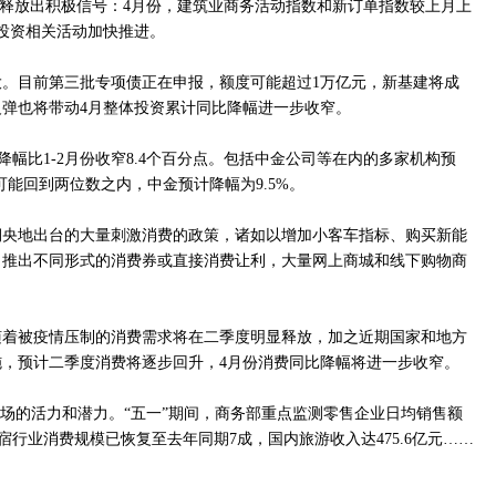
已释放出积极信号：4月份，建筑业商务活动指数和新订单指数较上月上
投资相关活动加快推进。
。目前第三批专项债正在申报，额度可能超过1万亿元，新基建将成
弹也将带动4月整体投资累计同比降幅进一步收窄。
，降幅比1-2月份收窄8.4个百分点。包括中金公司等在内的多家机构预
可能回到两位数之内，中金预计降幅为9.5%。
期央地出台的大量刺激消费的政策，诸如以增加小客车指标、购买新能
，推出不同形式的消费券或直接消费让利，大量网上商城和线下购物商
随着被疫情压制的消费需求将在二季度明显释放，加之近期国家和地方
，预计二季度消费将逐步回升，4月份消费同比降幅将进一步收窄。
市场的活力和潜力。“五一”期间，商务部重点监测零售企业日均销售额
住宿行业消费规模已恢复至去年同期7成，国内旅游收入达475.6亿元……