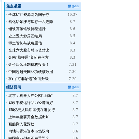
焦点话题
更多>>
·
全球矿产资源网为国争夺
10.27
·
氧化铝领涨与库存十六连降
8.7
·
钼铁高碳铬铁持稳运行
8.6
·
史上五大炒房团结局
8.5
·
稀土管制与战略重估
8.4
·
全球六大股市总市值对比
8.3
·
金融“脑梗通”良药在何方
8.3
·
金价回落压制机构投资！
7.31
·
中国超越美国38项硬核数据
7.30
·
矿山“打非治违”全面升级
7.29
经济要闻
更多>>
·
北京：机器人在公园“上岗”
8.7
·
财政平稳运行助力经济向好
8.7
·
150亿元人民币国债在港发行
8.7
·
上半年重要黄金数据出炉
8.7
·
画船撑入花深处
8.7
·
内地与香港资本市场双向
8.6
·
中国商业创新正在重塑全
8.6