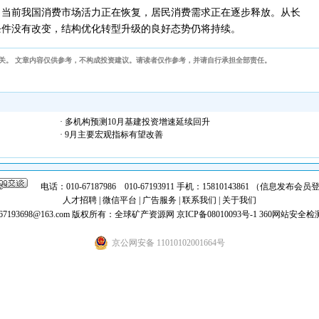
，当前我国消费市场活力正在恢复，居民消费需求正在逐步释放。从长
条件没有改变，结构优化转型升级的良好态势仍将持续。
关。 文章内容仅供参考，不构成投资建议。请读者仅作参考，并请自行承担全部责任。
· 多机构预测10月基建投资增速延续回升
· 9月主要宏观指标有望改善
电话：010-67187986 010-67193911 手机：15810143861 （信息发布
人才招聘
|
微信平台
|
广告服务
|
联系我们
|
关于我们
7193698@163.com
版权所有：全球矿产资源网
京ICP备08010093号-1
360网站安全检
京公网安备 11010102001664号