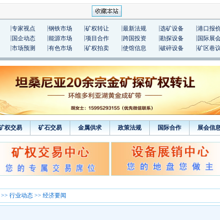
|
|
|
|
|
|
专家视点
钢铁市场
矿权转让
最新法规
选矿设备
港口报
|
|
|
|
|
|
国企动态
能源市场
项目合作
跨国投资
勘探设备
国际展
|
|
|
|
|
|
市场预测
有色市场
矿权拍卖
使馆信息
破碎设备
矿区巷
矿权交易
矿石交易
金属供求
政策法规
国际合作
展会信
>>
行业动态
>> 经济要闻