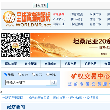
|
|
|
财经要闻
专家视点
钢铁市场
|
|
|
产业资讯
国企动态
能源市场
|
|
|
国际矿业
市场预测
有色市场
网站首页
矿业新闻
市场动态
矿权交易
矿石交易
金
资讯
矿权
矿石
设备
0
全球矿产资源网——您当前所在位置：
网站首页
>>
行业动态
>> 经济要闻
经济要闻