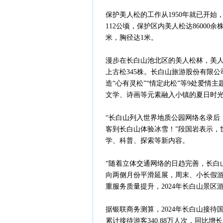
保护美人松的工作从1950年就已开始
112公顷，保护区内美人松达86000
米，胸径达1米。
漫步在长白山池北区的美人松林，美
上古松345株。长白山旅游股份有限
造“心有灵松”“情定此松”等9处爱
文学、诗画等元素融入小镇的夏日时光
“长白山列入世界地质公园网络名录后
客到长白山体验冰雪！”段国岩表示，
学、科普、探索等新内容。
“随着立体交通网络的日趋完善，长白
向两侧月份平滑延展，周末、小长假游
重服务质量提升，2024年长白山景区游
据银联商务测算，2024年长白山接待国内
累计接待游客340.88万人次，同比增长2