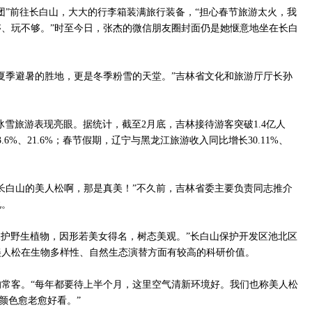
团”前往长白山，大大的行李箱装满旅行装备，“担心春节旅游太火，我
、玩不够。”时至今日，张杰的微信朋友圈封面仍是她惬意地坐在长白
夏季避暑的胜地，更是冬季粉雪的天堂。”吉林省文化和旅游厅厅长孙
辽宁冰雪旅游表现亮眼。据统计，截至2月底，吉林接待游客突破1.4亿人
.6%、21.6%；春节假期，辽宁与黑龙江旅游收入同比增长30.11%、
长白山的美人松啊，那是真美！”不久前，吉林省委主要负责同志推介
说。
保护野生植物，因形若美女得名，树态美观。”长白山保护开发区池北区
美人松在生物多样性、自然生态演替方面有较高的科研价值。
的常客。“每年都要待上半个月，这里空气清新环境好。我们也称美人松
颜色愈老愈好看。”