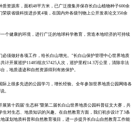
种质资源库，面积48平方米，已广泛搜集并保存长白山植物种子600余
他们荣获省级科技进步奖4项，在国内外各级刊物上公开发表论文350余
持一个健康的环境，进行广泛的地球科学教育，营造本地经济的可持续
们必须做好各项工作，给长白山增光。”长白山保护管理中心世界地质
开展巡护11485组次57425人次，巡护里程14.3万公里，清除非法
53台，地质遗迹和自然资源得到有效保护。
国际上很多先进的公园学习，增长经验。全年参加世界地质公园网络各
起说。
开展第十四届‘生态杯’暨第二届长白山世界地质公园科普征文大赛，共
小学生对生态、地质知识的兴趣。在自然教育方面，我们初步设计了3条
极地谋划地质科普和自然教育项目，进一步提升长白山自然教育工作能