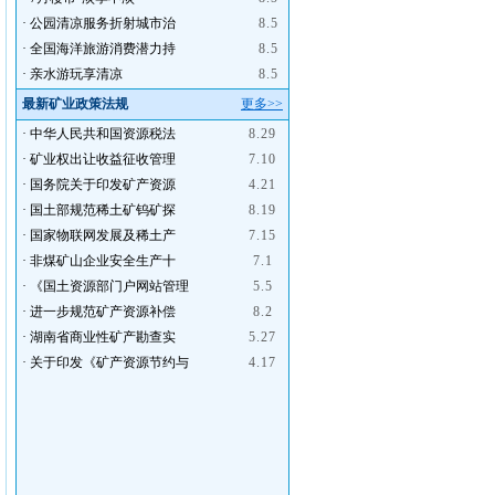
·
公园清凉服务折射城市治
8.5
·
全国海洋旅游消费潜力持
8.5
·
亲水游玩享清凉
8.5
最新矿业政策法规
更多>>
·
中华人民共和国资源税法
8.29
·
矿业权出让收益征收管理
7.10
·
国务院关于印发矿产资源
4.21
·
国土部规范稀土矿钨矿探
8.19
·
国家物联网发展及稀土产
7.15
·
非煤矿山企业安全生产十
7.1
·
《国土资源部门户网站管理
5.5
·
进一步规范矿产资源补偿
8.2
·
湖南省商业性矿产勘查实
5.27
·
关于印发《矿产资源节约与
4.17