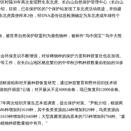
保护区时隔30年再次发现野生东北虎。长白山自然保护管理中心（长白山
绍，目前，已在保护区的7个保护站发现了东北虎活动痕迹，并拍摄
集到东北虎粪便样本2份，经DNA遗传信息检测确定为东北虎成年雄性个
物，被世界自然保护联盟列为濒危物种，被称作“鸟中国宝”“鸟中大熊
社会环保意识不断增强，对珍稀物种的保护力度和种群复壮也在加强。
等工作，在长白山地区栖息繁衍的中华秋沙鸭种群数量由初始的50多
朝鲜崖柏和对开蕨种群恢复研究，通过种苗繁育和野外回归技术研
崖柏扦插苗7公顷；对开蕨从不足6000余株，现已恢复到12000余株。
2017年两次组织开展生态本底调查，提出保护对策。”尹航介绍，根据两
6种增加到1610种，其中鱼类资源由24种增加到29种，鸟类资源由
1619种增加到1669种；大型真菌资源由原来的755种增加到794种。“森
植物种群数量稳中有升。”