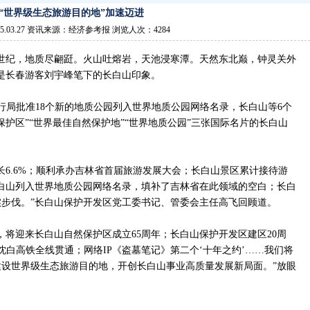
“世界级生态旅游目的地”加速迈进
5.03.27 资讯来源：经济参考报 浏览人次：4284
世纪，地质尽翩跹。火山吐熔岩，天池浸寒潭。天然东北巅，钟灵关外
是长春游客刘宇峰笔下的长白山印象。
织执行局批准18个新的地质公园列入世界地质公园网络名录，长白山等6个
护区”“世界最佳自然保护地”“世界地质公园”三张国际名片的长白山
长6.6%；顺利承办吉林省首届旅游发展大会；长白山景区累计接待游
1%；长白山列入世界地质公园网络名录，填补了吉林省在此领域的空白；长白
步伐。”长白山保护开发区党工委书记、管委会主任高飞回顾道。
份，将迎来长白山自然保护区成立65周年；长白山保护开发区建区20周
沈白高铁全线贯通；网络IP《盗墓笔记》第二个‘十年之约’……我们将
设世界级生态旅游目的地，开创长白山事业高质量发展新局面。”放眼