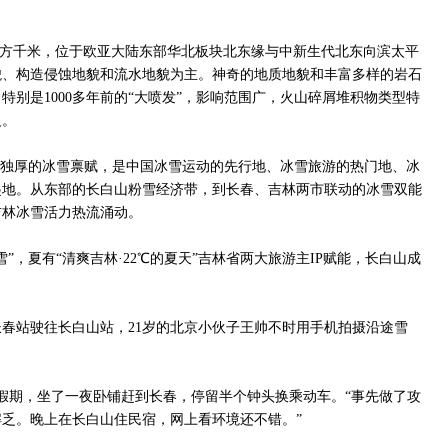
32平方千米，位于欧亚大陆东部华北板块北东缘与中新生代北东向滨太平
貌、构造侵蚀地貌和流水地貌为主。神奇的地质地貌和丰富多样的岩石
特别是1000多年前的“大喷发”，影响范围广，火山碎屑堆积物类型特
义。
天独厚的冰雪禀赋，是中国冰雪运动的先行地、冰雪旅游的热门地、冰
起地。从东部的长白山粉雪经济带，到长春、吉林两市联动的冰雪双能
吉林冰雪活力热流涌动。
”，夏有“清爽吉林·22℃的夏天”吉林省两大旅游主IP赋能，长白山成
次动车从长春站驶往长白山站，21岁的北京小伙子王帅不时用手机拍摄沿途雪
假期，坐了一夜卧铺赶到长春，停留半个钟头换乘动车。“事先做了攻
乏。晚上在长白山住民宿，网上看环境还不错。”