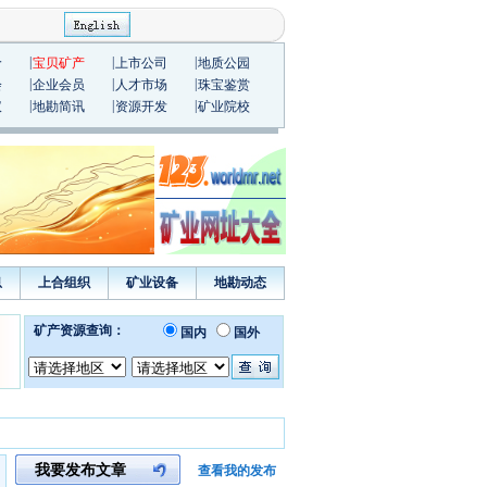
|
|
|
价
宝贝矿产
上市公司
地质公园
|
|
|
会
企业会员
人才市场
珠宝鉴赏
|
|
|
议
地勘简讯
资源开发
矿业院校
息
上合组织
矿业设备
地勘动态
我要发布文章
查看我的发布