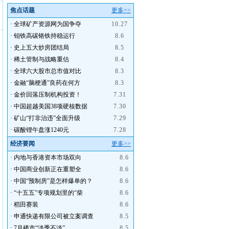
焦点话题
更多>>
·
全球矿产资源网为国争夺
10.27
·
钼铁高碳铬铁持稳运行
8.6
·
史上五大炒房团结局
8.5
·
稀土管制与战略重估
8.4
·
全球六大股市总市值对比
8.3
·
金融“脑梗通”良药在何方
8.3
·
金价回落压制机构投资！
7.31
·
中国超越美国38项硬核数据
7.30
·
矿山“打非治违”全面升级
7.29
·
碳酸锂午盘涨1240元
7.28
经济要闻
更多>>
·
内地与香港资本市场双向
8.6
·
中国商业创新正在重塑全
8.6
·
中国“预制房”是怎样爆单的？
8.6
·
“十五五”专项规划里的“柴
8.6
·
稻田赛装
8.6
·
申通快递有限公司被立案调查
8.5
·
7月楼市“淡季不淡”
8.5