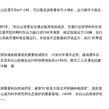
山仅需不到4个小时。可以预见游客量有不小增长，运力硬件方面长
’网约车。”长白山管委会交通运输局党组成员、交通行业管理科科长张
交通学院对网约车运力缺口进行科学测算，核定投放运力350辆，实行
沈白高铁开通时将足额运行，并投放不定数量的浮动运力，实行‘旺季进
东部快速铁路通道的重要组成部分，计划今年通车运营。建成通车后，
京至长白山的最短运行时间将缩短至4小时内。图为工人在通化站建
 许畅 摄
国重要的自然保护区，被誉为“欧亚大陆北半部物种基因库”。因其复
山成为科学研究和生态保护的重要基地。1960年，长白山自然保护区
之一。