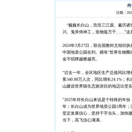
向
日期：202
“巍巍长白山，浩浩三江源。遍历诸
川。鬼斧倚神工，造物蕴万千……”这
2024年3月27日，联合国教科文组
中国地质公园在列。拥有“世界生物圈保
金字招牌越擦越亮。
“过去一年，全区地区生产总值同比增
客340.88万人次，同比增长24.
山建设世界级生态旅游目的地迈出坚实
“2025年对长白山来说是个特殊的年
年；长白山成为世界地质公园1周年；
坚定发展信心，坚持干字当头，加快建
当下，高飞信心满满。