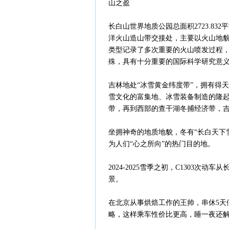
山之盈
长白山世界地质公园总面积2723.8
洋火山造山带交接处，主要以火山地
类型记录了多次重要的火山喷发过程，
殊，具有十分重要的国际科学研究意
吉林地处“冰雪黄金纬度带”，拥有得
雪文化的富集地、冰雪装备制造的隆
带，再到西部的查干湖冬捕经济带，
坐拥神奇的地质地貌，冬有“长白天下雪
为人们“心之所向”的热门目的地。
2024-2025雪季之初，C1303
景。
在北京从事烘焙工作的王帅，串休5天
略，这样乘车性价比更高，睡一夜还解