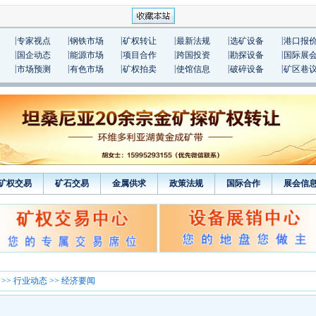
|
|
|
|
|
|
专家视点
钢铁市场
矿权转让
最新法规
选矿设备
港口报
|
|
|
|
|
|
国企动态
能源市场
项目合作
跨国投资
勘探设备
国际展
|
|
|
|
|
|
市场预测
有色市场
矿权拍卖
使馆信息
破碎设备
矿区巷
矿权交易
矿石交易
金属供求
政策法规
国际合作
展会信
>>
行业动态
>> 经济要闻