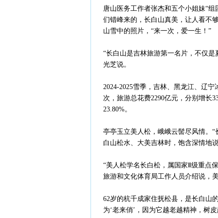
唐山医务工作者张杰和五个小姐妹“组
们错峰来的，长白山真美，让人看不够
山雪中的照片，“来一次，爱一生！”
“长白山是吉林旅游第一名片，不仅是
光芝说。
2024-2025雪季，吉林、黑龙江、
次，旅游总花费2290亿元，分别增长33
23.80%。
亭亭玉立美人松，峨峨云髻尽风情。“
白山松水、大美吉林时，饱含深情地
“美人松学名长白松，属国家Ⅱ级重点
旅游和文化体育局工作人员介绍说，
62岁的杭千成家住抚松县，是长白山
为‘老来俏’，因为它越老越精神，树皮