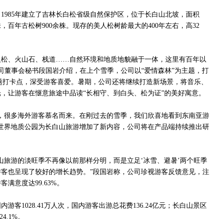
，1985年建立了吉林长白松省级自然保护区，位于长白山北坡，面积
余株，百年古松树900余株。现存的美人松树龄最大的400年左右，高32
人松、火山石、栈道……自然环境和地质地貌融于一体，这里有百年以
公司董事会秘书段国岩介绍，在上个雪季，公司以“爱情森林”为主题，打
情主题打卡点，深受游客喜爱。暑期，公司还将继续打造新场景，将音乐、
，让游客在惬意旅途中品读“长相守、到白头、松为证”的美好寓意。
，很多海外游客慕名而来。在刚过去的雪季，我们欣喜地看到东南亚游
世界地质公园为长白山旅游增加了新内容，公司将在产品端持续推出研
山旅游的淡旺季不再像以前那样分明，而是立足‘冰雪、避暑’两个旺季
客也呈现了较好的增长趋势。”段国岩称，公司珍视游客反馈意见，注
客满意度达99.63%。
游客1028.41万人次，国内游客出游总花费136.24亿元；长白山景区
4.1%。