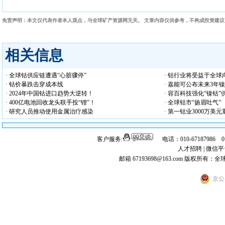
免责声明：本文仅代表作者本人观点，与全球矿产资源网无关。 文章内容仅供参考，不构成投资建
相关信息
· 全球钴供应链遭遇“心脏骤停”
· 钴行业将受益于全
· 钴价暴跌击穿成本线
· 嘉能可公布未来3年
· 2024年中国钴进口趋势大逆转！
· 容百科技强化“镍钴”
· 400亿电池回收龙头联手投“锂”！
· 全球钴市“扬眉吐气”
· 研究人员推动使用金属治疗感染
· 第一钴业3000万美
客户服务:
电话：010-67187986 
人才招聘
|
微信平
邮箱 67193698@163.com
版权所有：全
京公网