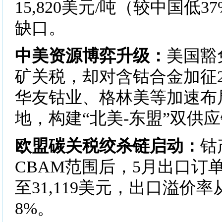
15,820美元/吨（较中国低
缺口。
​​中美资源博弈升级​​：
美国豁
矿关税，却对含钴合金加征2
华友钴业、格林美等加速布
地，构建“北美-东盟”双供
​​欧盟碳关税绞杀链启动​​：
钴
CBAM范围后，5月出口订单
至31,119美元，出口溢价率
8%。