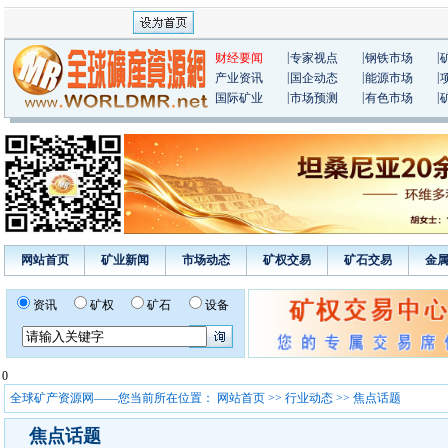
|
|
|
财经要闻
专家视点
钢铁市场
|
|
|
产业资讯
国企动态
能源市场
|
|
|
国际矿业
市场预测
有色市场
网站首页
矿业新闻
市场动态
矿权交易
矿石交易
金
资讯
矿权
矿石
设备
0
全球矿产资源网——您当前所在位置：
网站首页
>>
行业动态
>> 焦点话题
焦点话题