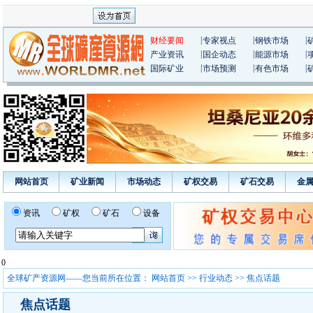
|
|
|
财经要闻
专家视点
钢铁市场
|
|
|
产业资讯
国企动态
能源市场
|
|
|
国际矿业
市场预测
有色市场
网站首页
矿业新闻
市场动态
矿权交易
矿石交易
金
资讯
矿权
矿石
设备
0
全球矿产资源网——您当前所在位置：
网站首页
>>
行业动态
>> 焦点话题
焦点话题