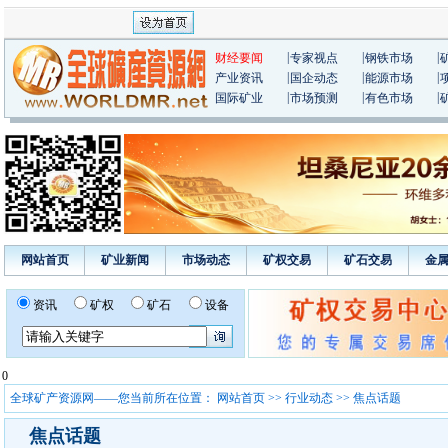
|
|
|
财经要闻
专家视点
钢铁市场
|
|
|
产业资讯
国企动态
能源市场
|
|
|
国际矿业
市场预测
有色市场
网站首页
矿业新闻
市场动态
矿权交易
矿石交易
金
资讯
矿权
矿石
设备
0
全球矿产资源网——您当前所在位置：
网站首页
>>
行业动态
>> 焦点话题
焦点话题