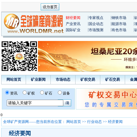
|
|
|
财经要闻
专家视点
钢铁市场
|
|
|
产业资讯
国企动态
能源市场
|
|
|
国际矿业
市场预测
有色市场
网站首页
矿业新闻
市场动态
矿权交易
矿石交易
金
资讯
矿权
矿石
设备
0
全球矿产资源网——您当前所在位置：
网站首页
>>
行业动态
>> 经济要闻
经济要闻