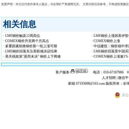
免责声明：本文仅代表作者本人观点，与全球矿产资源网无关。 文章内容仅供参考，不构成投资建
相关信息
· LME铜价触及12周高位
· LME铜价上涨因美伊
· COMEX铜价升至两个月高点
· COMEX铜价上涨
· 多重因素助推铜价新一轮上涨可期
· 中信建投：铜价稳中求
· LME铜价回落关注美联储决议结果
· LME铜价回落受中国
· 美关税政策“悬而未决” 铜价上下两难
· COMEX铜价上涨逾1%
客户服务:
电话：010-67187986 
人才招聘
|
微信平
邮箱 67193698@163.com
版权所有：全
京公网