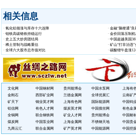
相关信息
· 氧化铝领涨与库存十六连降
· 金融“脑梗通”
· 钼铁高碳铬铁持稳运行
· 金价回落压制
· 史上五大炒房团结局
· 中国超越美国3
· 稀土管制与战略重估
· 矿山“打非治违
· 全球六大股市总市值对比
· 碳酸锂午盘涨12
文化网
中国钢材网
贵州能博会
中国水泵网
上海有
金刚石
西部矿业网
兰德金属网
全球优展汇
云南矿
矿天下
铜业英才网
上海有色网
国际能源网
中国钨
铝信网
有色人才网
煤炭英才网
中国搜丝网
有色金
全铜网
联合钢铁网
矿业人才网
贵州能博会
中国耐
煤炭网
中国泵业网
上海金属网
不锈钢天地
中国贵
九商云汇
联合金属网
矿产英才网
中国能源网
中国挖