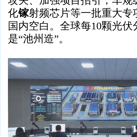
攻关、加强项目招引，车规
化
镓
射频芯片等一批重大专
国内空白。全球每10颗光伏
是“池州造”。