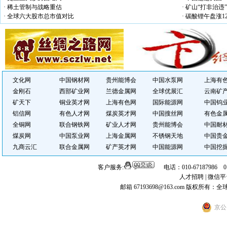
· 稀土管制与战略重估
· 矿山“打非治违
· 全球六大股市总市值对比
· 碳酸锂午盘涨12
文化网
中国钢材网
贵州能博会
中国水泵网
上海有
金刚石
西部矿业网
兰德金属网
全球优展汇
云南矿
矿天下
铜业英才网
上海有色网
国际能源网
中国钨
铝信网
有色人才网
煤炭英才网
中国搜丝网
有色金
全铜网
联合钢铁网
矿业人才网
贵州能博会
中国耐
煤炭网
中国泵业网
上海金属网
不锈钢天地
中国贵
九商云汇
联合金属网
矿产英才网
中国能源网
中国挖
客户服务:
电话：010-67187986 
人才招聘
|
微信平
邮箱 67193698@163.com
版权所有：全
京公网