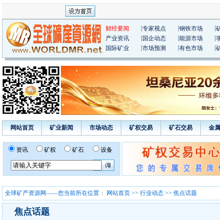
|
|
|
财经要闻
专家视点
钢铁市场
|
|
|
产业资讯
国企动态
能源市场
|
|
|
国际矿业
市场预测
有色市场
网站首页
矿业新闻
市场动态
矿权交易
矿石交易
金
资讯
矿权
矿石
设备
全球矿产资源网——您当前所在位置：
网站首页
>>
行业动态
>> 焦点话题
焦点话题