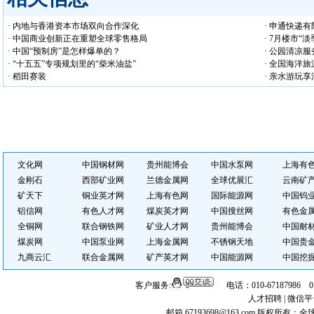
· 内地与香港资本市场双向合作深化
· 申通快递
· 中国商业创新正在重塑全球零售格局
· 7月楼市“
· 中国“预制房”是怎样爆单的？
· 公园清凉
· “十五五”专项规划里的“柴米油盐”
· 全国海洋
· 稻田赛装
· 亲水游玩享
文化网
中国钢材网
贵州能博会
中国水泵网
上海有
金刚石
西部矿业网
兰德金属网
全球优展汇
云南矿
矿天下
铜业英才网
上海有色网
国际能源网
中国钨
铝信网
有色人才网
煤炭英才网
中国搜丝网
有色金
全铜网
联合钢铁网
矿业人才网
贵州能博会
中国耐
煤炭网
中国泵业网
上海金属网
不锈钢天地
中国贵
九商云汇
联合金属网
矿产英才网
中国能源网
中国挖
客户服务:
电话：010-67187986 
人才招聘
|
微信平
邮箱 67193698@163.com
版权所有：全