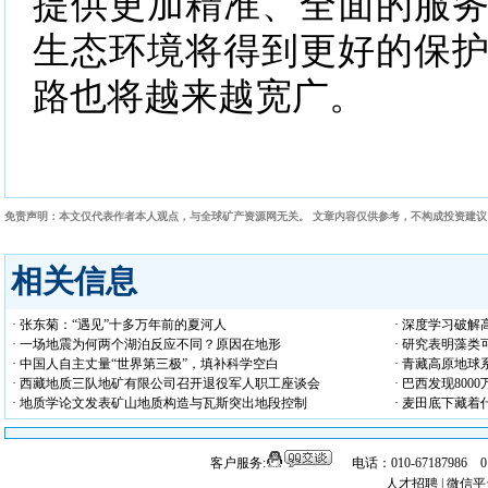
提供更加精准、全面的服
生态环境将得到更好的保
路也将越来越宽广。
免责声明：本文仅代表作者本人观点，与全球矿产资源网无关。 文章内容仅供参考，不构成投资建
相关信息
· 张东菊：“遇见”十多万年前的夏河人
· 深度学习破
· 一场地震为何两个湖泊反应不同？原因在地形
· 研究表明藻
· 中国人自主丈量“世界第三极”，填补科学空白
· 青藏高原地球
· 西藏地质三队地矿有限公司召开退役军人职工座谈会
· 巴西发现80
· 地质学论文发表矿山地质构造与瓦斯突出地段控制
· 麦田底下藏
客户服务:
电话：010-67187986 
人才招聘
|
微信平