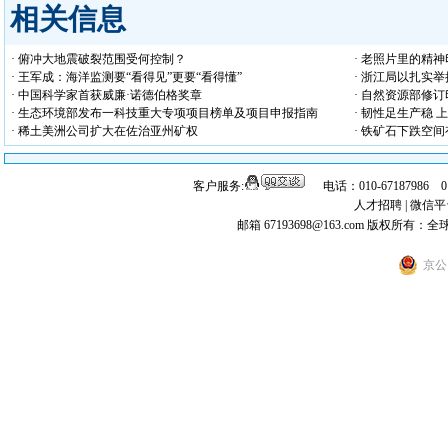
相关信息
· 俯冲大地震破裂范围受何控制？
· 老照片里的精
· 王军成：海洋监测要“看得见”更要“看得懂”
· 浙江局以扎实
· 中国科学家首获威廉·诺德伯格奖章
· 自然资源部修
· 生态环境部发布一科技重大专项项目榜单及项目申报指南
· 韧性足生产稳
· 稀土美洲公司扩大在佐治亚州矿权
· 铁矿石下跌空
客户服务:
电话：010-67187986 
人才招聘
|
微信平
邮箱 67193698@163.com
版权所有：全
京公网