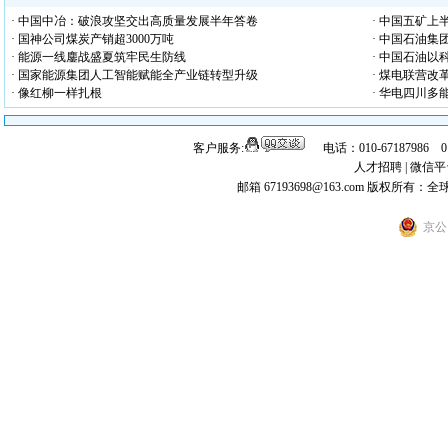
· 中国中冶：破浪攻坚交出高质量发展半年答卷
· 中国五矿
· 国神公司煤炭产销超3000万吨
· 中国石油集
· 能源一线鏖战盛夏筑牢民生防线
· 中国石油
· 国家能源集团人工智能赋能全产业链转型升级
· 煤电联营改
· 像红柳一样扎根
· 华电四川
客户服务:
电话：010-67187986 
人才招聘
|
微信平
邮箱 67193698@163.com
版权所有：全
京公网