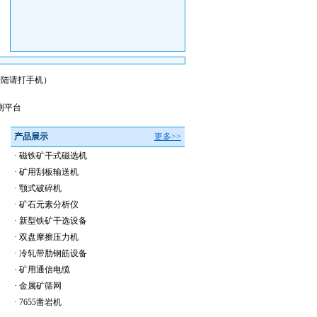
会员登陆请打手机）
测平台
产品展示
更多>>
·
磁铁矿干式磁选机
·
矿用刮板输送机
·
颚式破碎机
·
矿石元素分析仪
·
新型铁矿干选设备
·
双盘摩擦压力机
·
冷轧带肋钢筋设备
·
矿用通信电缆
·
金属矿筛网
·
7655凿岩机