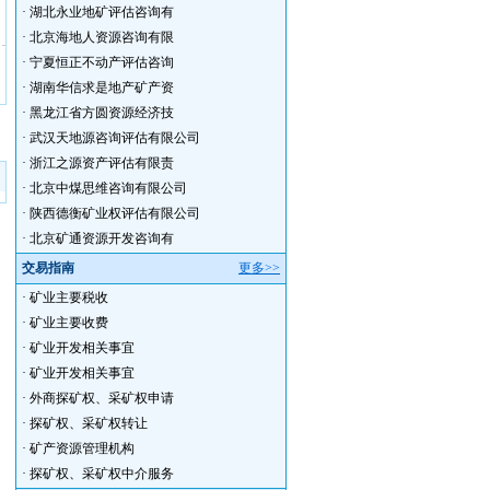
·
湖北永业地矿评估咨询有
·
北京海地人资源咨询有限
·
宁夏恒正不动产评估咨询
·
湖南华信求是地产矿产资
·
黑龙江省方圆资源经济技
·
武汉天地源咨询评估有限公司
·
浙江之源资产评估有限责
·
北京中煤思维咨询有限公司
·
陕西德衡矿业权评估有限公司
·
北京矿通资源开发咨询有
交易指南
更多>>
·
矿业主要税收
·
矿业主要收费
·
矿业开发相关事宜
·
矿业开发相关事宜
·
外商探矿权、采矿权申请
·
探矿权、采矿权转让
·
矿产资源管理机构
·
探矿权、采矿权中介服务