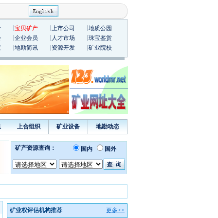
|
|
|
价
宝贝矿产
上市公司
地质公园
|
|
|
会
企业会员
人才市场
珠宝鉴赏
|
|
|
议
地勘简讯
资源开发
矿业院校
息
上合组织
矿业设备
地勘动态
矿业权评估机构推荐
更多>>