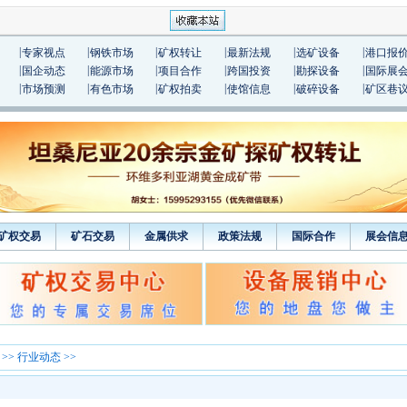
|
|
|
|
|
|
专家视点
钢铁市场
矿权转让
最新法规
选矿设备
港口报
|
|
|
|
|
|
国企动态
能源市场
项目合作
跨国投资
勘探设备
国际展
|
|
|
|
|
|
市场预测
有色市场
矿权拍卖
使馆信息
破碎设备
矿区巷
矿权交易
矿石交易
金属供求
政策法规
国际合作
展会信
>>
行业动态
>>