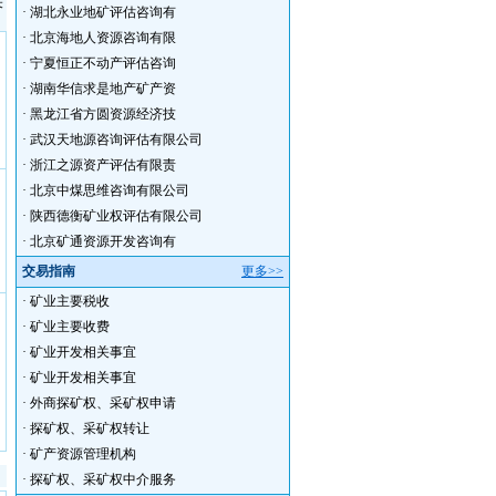
关
·
湖北永业地矿评估咨询有
·
北京海地人资源咨询有限
·
宁夏恒正不动产评估咨询
·
湖南华信求是地产矿产资
·
黑龙江省方圆资源经济技
·
武汉天地源咨询评估有限公司
·
浙江之源资产评估有限责
·
北京中煤思维咨询有限公司
·
陕西德衡矿业权评估有限公司
·
北京矿通资源开发咨询有
交易指南
更多>>
·
矿业主要税收
·
矿业主要收费
·
矿业开发相关事宜
·
矿业开发相关事宜
·
外商探矿权、采矿权申请
·
探矿权、采矿权转让
·
矿产资源管理机构
·
探矿权、采矿权中介服务