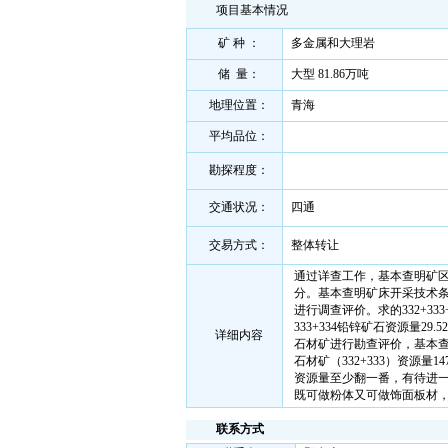
项目基本情况
矿 种 ：
多金属和大理岩
储 量：
大型 81.86万吨
地理位置：
青海
平均品位：
勘探程度：
交通状况：
四通
交易方式：
整体转让
通过详查工作，基本查明矿
分。基本查明矿床开采技术
进行调查评价。求的332+333
333+334铅锌矿石资源量2
详细内容
石材矿进行勘查评价，基本
石材矿（332+333）资源量1
资源量至少翻一番，有待进一步
既可做粉体又可做饰面板材
联系方式