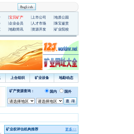
|
|
|
价
宝贝矿产
上市公司
地质公园
|
|
|
会
企业会员
人才市场
珠宝鉴赏
|
|
|
议
地勘简讯
资源开发
矿业院校
息
上合组织
矿业设备
地勘动态
矿业权评估机构推荐
更多>>