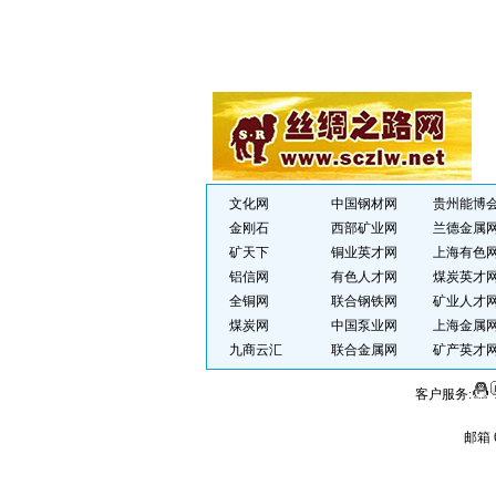
文化网
中国钢材网
贵州能博
金刚石
西部矿业网
兰德金属
矿天下
铜业英才网
上海有色
铝信网
有色人才网
煤炭英才
全铜网
联合钢铁网
矿业人才
煤炭网
中国泵业网
上海金属
九商云汇
联合金属网
矿产英才
客户服务:
邮箱 6