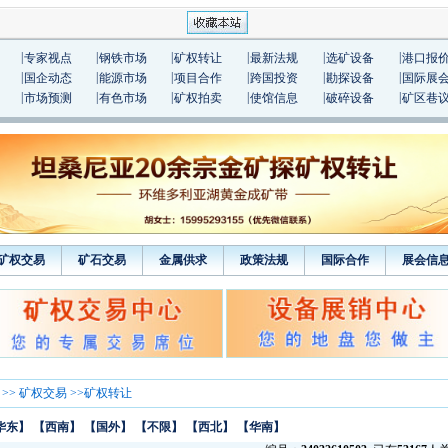
|
|
|
|
|
|
专家视点
钢铁市场
矿权转让
最新法规
选矿设备
港口报
|
|
|
|
|
|
国企动态
能源市场
项目合作
跨国投资
勘探设备
国际展
|
|
|
|
|
|
市场预测
有色市场
矿权拍卖
使馆信息
破碎设备
矿区巷
矿权交易
矿石交易
金属供求
政策法规
国际合作
展会信
>>
矿权交易
>>矿权转让
华东】
【西南】
【国外】
【不限】
【西北】
【华南】