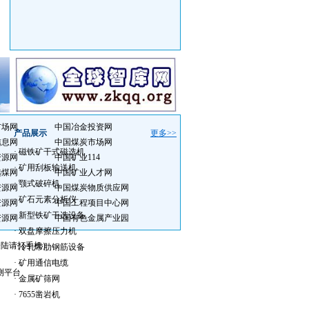
市场网
中国冶金投资网
产品展示
更多>>
信息网
中国煤炭市场网
·
磁铁矿干式磁选机
资源网
中国矿业114
·
矿用刮板输送机
选煤网
中国矿业人才网
·
颚式破碎机
资源网
中国煤炭物质供应网
·
矿石元素分析仪
资源网
中国工程项目中心网
·
新型铁矿干选设备
资源网
中国有色金属产业园
·
双盘摩擦压力机
会员登陆请打手机）
·
冷轧带肋钢筋设备
·
矿用通信电缆
测平台
·
金属矿筛网
·
7655凿岩机