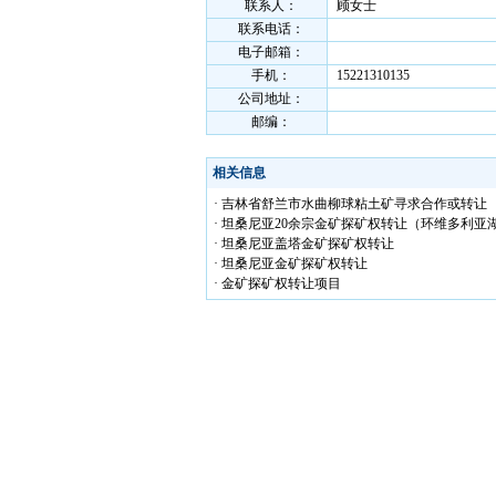
联系人：
顾女士
联系电话：
电子邮箱：
手机：
15221310135
公司地址：
邮编：
相关信息
· 吉林省舒兰市水曲柳球粘土矿寻求合作或转让
· 坦桑尼亚20余宗金矿探矿权转让（环维多利亚
· 坦桑尼亚盖塔金矿探矿权转让
· 坦桑尼亚金矿探矿权转让
· 金矿探矿权转让项目