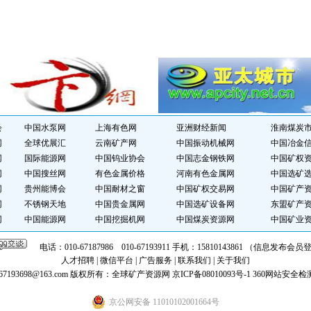
会
中国水泵网
上海有色网
亚洲财经新闻
淮南煤炭
网
全球优展汇
云南矿产网
中国振动机械网
中国冶金
网
国际能源网
中国钨业协会
中国志金钢铁网
中国矿权
网
中国搜丝网
有色金属价格
河南有色金属网
中国选矿
网
贵州能博会
中国耐材之窗
中国矿权交易网
中国矿产
网
不锈钢天地
中国贵金属网
中国选矿设备网
东盟矿产
网
中国能源网
中国挖掘机网
中国煤炭资源网
中国矿业
电话：010-67187986 010-67193911 手机：15810143861 （信息发布
人才招聘
|
微信平台
|
广告服务
|
联系我们
|
关于我们
7193698@163.com
版权所有：全球矿产资源网
京ICP备08010093号-1
360网站安全检
京公网安备 11010102001664号