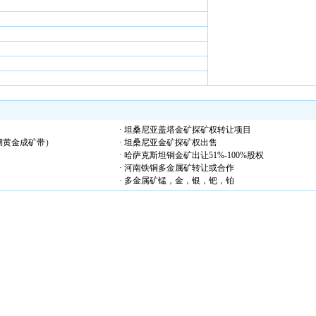
· 坦桑尼亚盖塔金矿探矿权转让项目
湖黄金成矿带）
· 坦桑尼亚金矿探矿权出售
· 哈萨克斯坦铜金矿出让51%-100%股权
· 河南铁铜多金属矿转让或合作
· 多金属矿锰，金，银，钯，铂