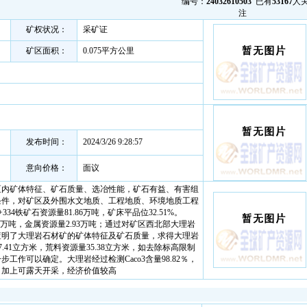
编号：
24032610503
已有
53167
人
注
矿权状况：
采矿证
矿区面积：
0.075平方公里
发布时间：
2024/3/26 9:28:57
意向价格：
面议
区内矿体特征、矿石质量、选冶性能，矿石有益、有害组
条件，对矿区及外围水文地质、工程地质、环境地质工程
+334铁矿石资源量81.86万吨，矿床平品位32.51%。
9.52万吨，金属资源量2.93万吨；通过对矿区西北部大理岩
查明了大理岩石材矿的矿体特征及矿石质量，求得大理岩
47.41立方米，荒料资源量35.38立方米，如去除标高限制
工作可以确定。大理岩经过检测Caco3含量98.82％，
，加上可露天开采，经济价值较高