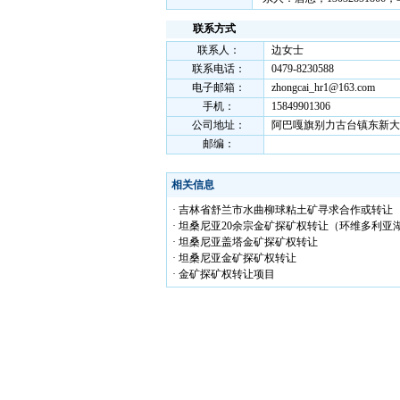
联系方式
联系人：
边女士
联系电话：
0479-8230588
电子邮箱：
zhongcai_hr1@163.com
手机：
15849901306
公司地址：
阿巴嘎旗别力古台镇东新大街
邮编：
相关信息
· 吉林省舒兰市水曲柳球粘土矿寻求合作或转让
· 坦桑尼亚20余宗金矿探矿权转让（环维多利亚
· 坦桑尼亚盖塔金矿探矿权转让
· 坦桑尼亚金矿探矿权转让
· 金矿探矿权转让项目