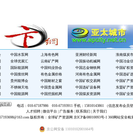
会
中国水泵网
上海有色网
亚洲财经新闻
淮南煤炭
网
全球优展汇
云南矿产网
中国振动机械网
中国冶金
网
国际能源网
中国钨业协会
中国志金钢铁网
中国矿权
网
中国搜丝网
有色金属价格
河南有色金属网
中国选矿
网
贵州能博会
中国耐材之窗
中国矿权交易网
中国矿产
网
不锈钢天地
中国贵金属网
中国选矿设备网
东盟矿产
网
中国能源网
中国挖掘机网
中国煤炭资源网
中国矿业
电话：010-67187986 010-67193911 手机：15810143861 （信息发布
人才招聘
|
微信平台
|
广告服务
|
联系我们
|
关于我们
7193698@163.com
版权所有：全球矿产资源网
京ICP备08010093号-1
360网站安全检
京公网安备 11010102001664号