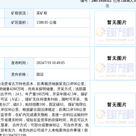
编号：
24071910512
已有
72838
人
注
矿权状况：
采矿权
矿区面积：
1588.85 公顷
发布时间：
2024/7/19 10:49:05
意向价格：
面议
戈壁省古万特色苏木，距离额济纳旗策克口岸96公里。
已探明储量4280万吨，尚有未探明储量。开采方式：浅部露
平均：24:1。年产量100万吨，开采年限42.5年。煤矿
可证（A证）。煤矿无任何债务纠纷，随时可开采。 焦
分27，硫0.3，粘结指数100，固定碳63。 煤矿地理位
岸仅96公里。根据蒙古国法律规定，距离口岸100公里
关监管库，在矿内完成通关预检，直接一步到位运输到中
效节省通关时间，缩短在监管库的存煤时间，而且可以大
显著。 合作方式：可部分或整体转让，可合作开发。焦
欢迎有实力、有意向的公司或个人来电垂询合作事项！联
总13947971199。