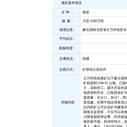
项目基本情况
矿 种 ：
煤炭
储 量：
大型 4280万吨
地理位置：
蒙古国南戈壁省古万特色苏木
平均品位：
勘探程度：
交通状况：
四通
交易方式：
矿权转让或合作
古万特色焦煤矿位于蒙古国南
矿权面积1588.85 公顷。
天，深部井工。露天开采剥采比
地质资料齐全，已取得采矿许
煤质量：水分12，灰分7，挥发
详细内容
置优越，距离中国边境策克口
以内的矿山可以在矿内建海
国海关监管库，不仅可以有
大降低损耗和运费，经济效益
煤价格平稳，利润空间大，
系人：唐总，13032851866，李