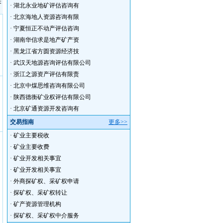
关
·
湖北永业地矿评估咨询有
·
北京海地人资源咨询有限
·
宁夏恒正不动产评估咨询
·
湖南华信求是地产矿产资
·
黑龙江省方圆资源经济技
·
武汉天地源咨询评估有限公司
·
浙江之源资产评估有限责
·
北京中煤思维咨询有限公司
·
陕西德衡矿业权评估有限公司
·
北京矿通资源开发咨询有
交易指南
更多>>
·
矿业主要税收
·
矿业主要收费
·
矿业开发相关事宜
·
矿业开发相关事宜
·
外商探矿权、采矿权申请
·
探矿权、采矿权转让
·
矿产资源管理机构
·
探矿权、采矿权中介服务