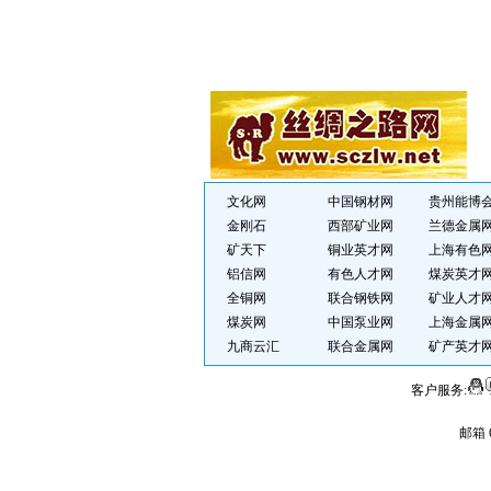
文化网
中国钢材网
贵州能博
金刚石
西部矿业网
兰德金属
矿天下
铜业英才网
上海有色
铝信网
有色人才网
煤炭英才
全铜网
联合钢铁网
矿业人才
煤炭网
中国泵业网
上海金属
九商云汇
联合金属网
矿产英才
客户服务:
邮箱 6