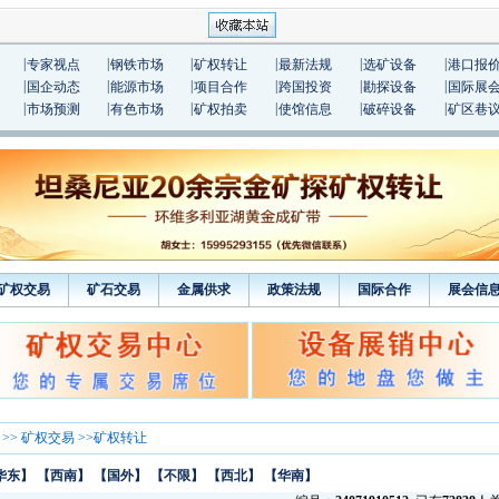
|
|
|
|
|
|
专家视点
钢铁市场
矿权转让
最新法规
选矿设备
港口报
|
|
|
|
|
|
国企动态
能源市场
项目合作
跨国投资
勘探设备
国际展
|
|
|
|
|
|
市场预测
有色市场
矿权拍卖
使馆信息
破碎设备
矿区巷
矿权交易
矿石交易
金属供求
政策法规
国际合作
展会信
>>
矿权交易
>>矿权转让
华东】
【西南】
【国外】
【不限】
【西北】
【华南】