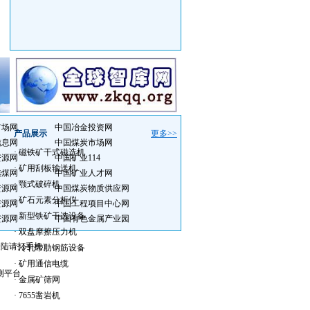
市场网
中国冶金投资网
产品展示
更多>>
信息网
中国煤炭市场网
·
磁铁矿干式磁选机
资源网
中国矿业114
·
矿用刮板输送机
选煤网
中国矿业人才网
·
颚式破碎机
资源网
中国煤炭物质供应网
·
矿石元素分析仪
资源网
中国工程项目中心网
·
新型铁矿干选设备
资源网
中国有色金属产业园
·
双盘摩擦压力机
会员登陆请打手机）
·
冷轧带肋钢筋设备
·
矿用通信电缆
测平台
·
金属矿筛网
·
7655凿岩机