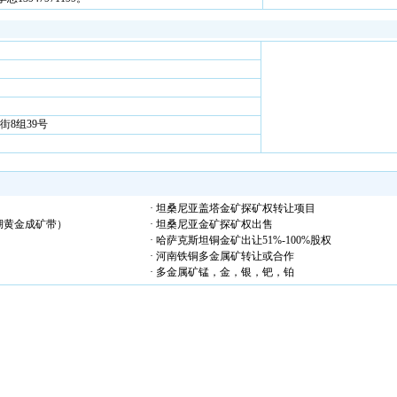
8组39号
· 坦桑尼亚盖塔金矿探矿权转让项目
湖黄金成矿带）
· 坦桑尼亚金矿探矿权出售
· 哈萨克斯坦铜金矿出让51%-100%股权
· 河南铁铜多金属矿转让或合作
· 多金属矿锰，金，银，钯，铂