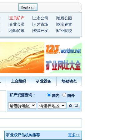
|
|
|
价
宝贝矿产
上市公司
地质公园
|
|
|
会
企业会员
人才市场
珠宝鉴赏
|
|
|
议
地勘简讯
资源开发
矿业院校
息
上合组织
矿业设备
地勘动态
矿业权评估机构推荐
更多>>