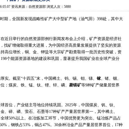
6.05.07 资讯来源：自然资源部 浏览人次：5880
”时期，全国新发现战略性矿产大中型矿产地（油气田）398处，其中大
力在近日举行的自然资源部例行新闻发布会上介绍，矿产资源是经济社
期，找矿增储取得重大进展，为中国经济高质量发展提供了坚实的资源
保持高位增长，铜、金、钾盐等大宗矿产勘查取得一批历史性突破，资
198个能源资源基地的建设和巩固，显著提升我国矿业在全球产业分
厚实。截至“十四五”末，中国稀土、钨、锡、钼、锑、
镓
、锗、铟、
一位；煤炭、铁、锰、钛、锂、锌、磷、
菱镁矿
等9种矿产储量居世界
球首位，产业链主导地位持续巩固。2025年，中国煤炭、钒、钛、
金、碲、磷、萤石、石墨等17种矿产产量居世界第一，其中稀土、
占全球50%以上。在冶炼加工环节，中国优势更为突出。锰冶炼产品占
60%，钢铁占53%，铜占47%。30余种冶金产品产量居世界首位，17种