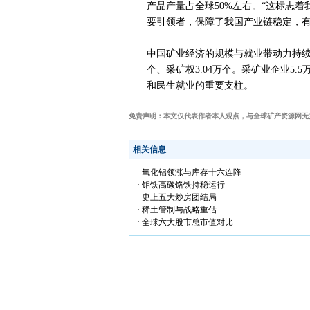
产品产量占全球50%左右。“这标志
要引领者，保障了我国产业链稳定，有
中国矿业经济的规模与就业带动力持续
个、采矿权3.04万个。采矿业企业5.
和民生就业的重要支柱。
免责声明：本文仅代表作者本人观点，与全球矿产资源网无
相关信息
· 氧化铝领涨与库存十六连降
· 钼铁高碳铬铁持稳运行
· 史上五大炒房团结局
· 稀土管制与战略重估
· 全球六大股市总市值对比