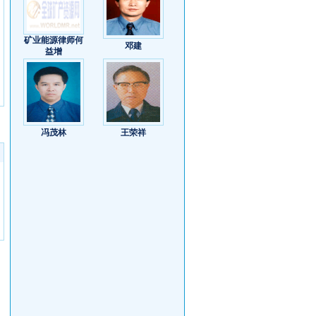
矿业能源律师何
邓建
益增
冯茂林
王荣祥