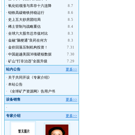
·
氧化铝领涨与库存十六连降
8.7
·
钼铁高碳铬铁持稳运行
8.6
·
史上五大炒房团结局
8.5
·
稀土管制与战略重估
8.4
·
全球六大股市总市值对比
8.3
·
金融“脑梗通”良药在何方
8.3
·
金价回落压制机构投资！
7.31
·
中国超越美国38项硬核数据
7.30
·
矿山“打非治违”全面升级
7.29
站内公告
更多>>
·
关于共同开设《专家介绍》
·
本站公告
·
《全球矿产资源网》告用户书
设备销售
更多>>
·
专家介绍
更多>>