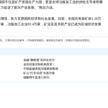
着我国不仅是矿产资源生产大国，更是全球冶炼加工业的供给主导者和重
力促进了新兴产业发展。”熊自力说。
增强，有力支撑国民经济和社会发展。目前，全国共有探矿权1.26万
5万家，冶炼加工企业83.4万家，矿业及其关联产业已成为区域经济发展
关。 文章内容仅供参考，不构成投资建议。请读者仅作参考，并请自行承担全部责任。
· 金融“脑梗通”良药在何方
· 金价回落压制机构投资！
· 中国超越美国38项硬核数据
· 矿山“打非治违”全面升级
· 碳酸锂午盘涨1240元