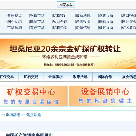
|
|
|
|
|
|
专家视点
钢铁市场
矿权转让
最新法规
选矿设备
港口报
|
|
|
|
|
|
国企动态
能源市场
项目合作
跨国投资
勘探设备
国际展
|
|
|
|
|
|
市场预测
有色市场
矿权拍卖
使馆信息
破碎设备
矿区巷
矿权交易
矿石交易
金属供求
政策法规
国际合作
展会信
>>
市场动态
>> 焦点话题
中国矿产资源家底更厚实