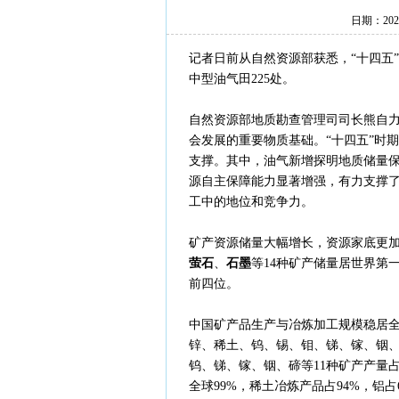
日期：202
记者日前从自然资源部获悉，“十四五
中型油气田225处。
自然资源部地质勘查管理司司长熊自
会发展的重要物质基础。“十四五”时
支撑。其中，油气新增探明地质储量
源自主保障能力显著增强，有力支撑了
工中的地位和竞争力。
矿产资源储量大幅增长，资源家底更加
萤石
、
石墨
等14种矿产储量居世界第
前四位。
中国矿产品生产与冶炼加工规模稳居全
锌、稀土、钨、锡、钼、锑、镓、铟、
钨、锑、镓、铟、碲等11种矿产产量
全球99%，稀土冶炼产品占94%，铝占