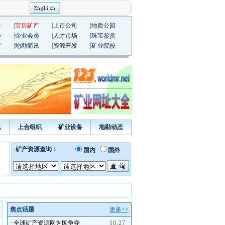
|
|
|
价
宝贝矿产
上市公司
地质公园
|
|
|
会
企业会员
人才市场
珠宝鉴赏
|
|
|
议
地勘简讯
资源开发
矿业院校
息
上合组织
矿业设备
地勘动态
焦点话题
更多>>
·
全球矿产资源网为国争夺
10.27