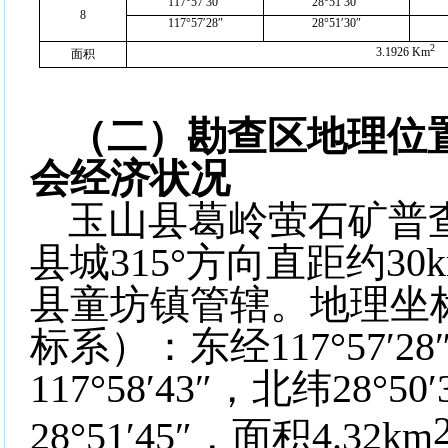
117°57′30″
28°51′30″
8
117°57′28″
28°51′30″
2
3.1926 Km
面积
（二）勘查区地理位
会经济状况
玉山县葛岭萤石矿普
县城
315°
方向直距约
30
县童坊镇管辖。地理坐
标系）：东经
117°57′28
117°58′43″
，北纬
28°50′
28°51′45″
，面积
4.32km