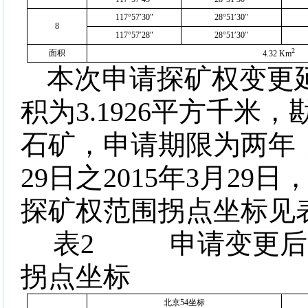
117°57′30″
28°51′30″
8
117°57′28″
28°51′30″
2
面积
4.32 Km
本次申请探矿权变更
积为
3.1926
平方千米，
石矿，申请期限为两年
29
日之
2015
年
3
月
29
日
探矿权范围拐点坐标见
表
2
申请变更后
拐点坐标
北京54坐标