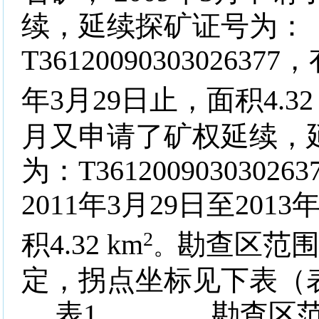
续，延续探矿证号为：
T36120090303026377
，
年
3
月
29
日止，面积
4.32
月又申请了矿权延续，
为：
T361200903030263
2011
年
3
月
29
日至
2013
2
积
4.32 km
勘查区范
。
定，拐点坐标见下表（
表
1
勘查区