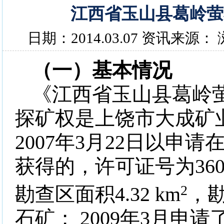
江西省玉山县葛岭萤
日期：2014.03.07 资讯来源：
（一）基本情况
《江西省玉山县葛岭
探矿权是上饶市大成矿
2007
年
3
月
22
日以申请
获得的，许可证号为
36
2
勘查区面积
4.32 km
，
石矿；
2009
年
3
月申请