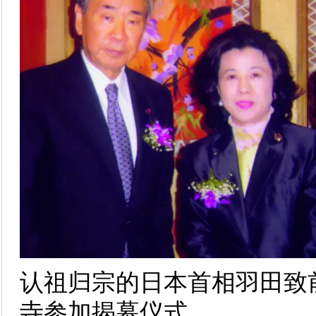
认祖归宗的日本首相羽田致
寺参加揭幕仪式