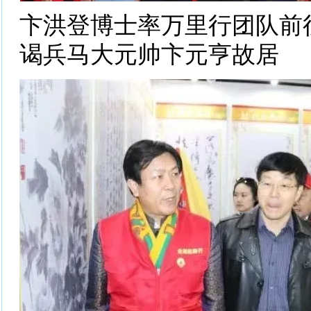
卞洪登博士率万里行团队前
谒兵马大元帅卞元亨故居