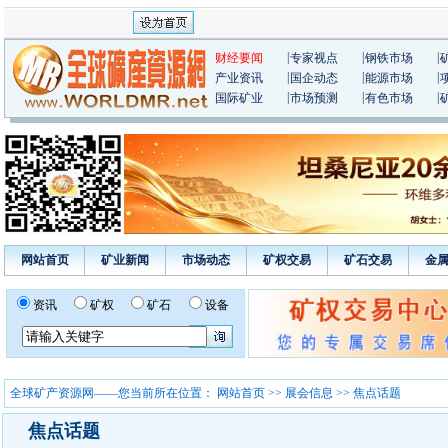
|
|
|
财经要闻
专家视点
钢铁市场
|
|
|
产业资讯
国企动态
能源市场
|
|
|
国际矿业
市场预测
有色市场
网站首页
矿业新闻
市场动态
矿权交易
矿石交易
金
资讯
矿权
矿石
设备
全球矿产资源网——您当前所在位置：
网站首页
>>
展会信息
>> 焦点话题
焦点话题