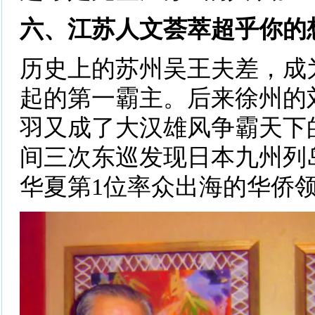
六、江苏人文荟萃超乎你的
历史上的苏州吴王夫差，成
起的第一霸主。后来徐州的
羽又成了大汉雄风争霸天下
间三次东巡发现日本九州列
华夏第1位率众出海的华侨