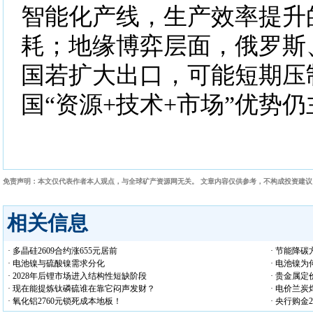
智能化产线，生产效率提升
耗；地缘博弈层面，俄罗斯
国若扩大出口，可能短期压
国“资源+技术+市场”优势
免责声明：本文仅代表作者本人观点，与全球矿产资源网无关。 文章内容仅供参考，不构成投资建
相关信息
· 多晶硅2609合约涨655元居前
· 节能降
· 电池镍与硫酸镍需求分化
· 电池镍
· 2028年后锂市场进入结构性短缺阶段
· 贵金属
· 现在能提炼钛磷硫谁在靠它闷声发财？
· 电价兰
· 氧化铝2760元锁死成本地板！
· 央行购金2