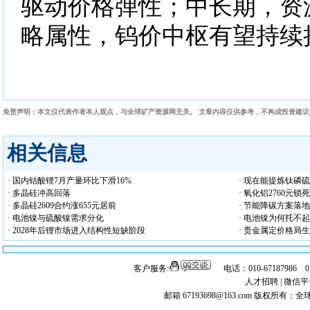
驱动价格弹性；中长期，资
略属性，钨价中枢有望持续
免责声明：本文仅代表作者本人观点，与全球矿产资源网无关。 文章内容仅供参考，不构成投资建
相关信息
· 国内钴酸锂7月产量环比下滑16%
· 现在能提炼钛磷
· 多晶硅冲高回落
· 氧化铝2760元
· 多晶硅2609合约涨655元居前
· 节能降碳方案落
· 电池镍与硫酸镍需求分化
· 电池镍为何托不
· 2028年后锂市场进入结构性短缺阶段
· 贵金属定价格局
客户服务:
电话：010-67187986 
人才招聘
|
微信平
邮箱 67193698@163.com
版权所有：全