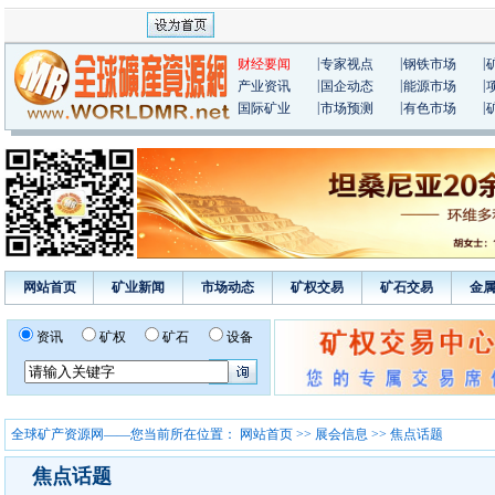
|
|
|
财经要闻
专家视点
钢铁市场
|
|
|
产业资讯
国企动态
能源市场
|
|
|
国际矿业
市场预测
有色市场
网站首页
矿业新闻
市场动态
矿权交易
矿石交易
金
资讯
矿权
矿石
设备
全球矿产资源网——您当前所在位置：
网站首页
>>
展会信息
>> 焦点话题
焦点话题