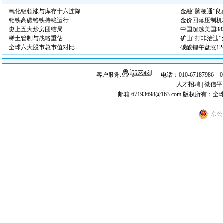
· 氧化铝领涨与库存十六连降
· 金融“脑梗通”
· 钼铁高碳铬铁持稳运行
· 金价回落压制
· 史上五大炒房团结局
· 中国超越美国3
· 稀土管制与战略重估
· 矿山“打非治违
· 全球六大股市总市值对比
· 碳酸锂午盘涨12
客户服务:
电话：010-67187986 
人才招聘
|
微信平
邮箱 67193698@163.com
版权所有：全
京公网